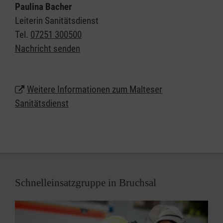
Paulina Bacher
Veranstaltungen ab einer gewissen Dimension bzw.
Leiterin Sanitätsdienst
mit einer bestimmten Charakteristik erfordern einen
Tel.
07251 300500
qualifizierten Sanitätsdienst. Überall da, wo viele
Nachricht senden
Menschen zusammenkommen, erhöht sich
naturgemäß das Notfallrisiko. Neben der freiwilligen
Absicherung umsichtiger Veranstalter ergibt sich
Weitere Informationen zum Malteser
die Notwendigkeit eines Sanitätsdienstes nicht
Sanitätsdienst
zuletzt aus gesetzlichen Vorschriften und zum
Beispiel den Auflagen von Sportverbänden für die
Durchführung von Wettkämpfen.
Schnelleinsatzgruppe in Bruchsal