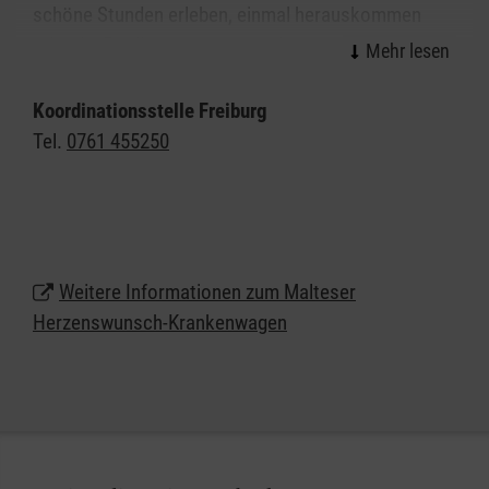
schöne Stunden erleben, einmal herauskommen
oder die Erfüllung einer besonderen
Herzensangelegenheit - dies alles ist möglich.
Koordinationsstelle Freiburg
Speziell geschulte Ehrenamtliche aus dem
Tel.
0761 455250
medizinischen Bereich stehen den Kindern,
Jugendlichen und Erwachsenen mit einer oft
lebenszeitverkürzenden Erkrankung dabei zur Seite
und ermöglichen diese unvergesslichen Stunden.
Für den Herzenswunsch-Krankenwagen sind alle
Weitere Informationen zum Malteser
Beteiligten ehrenamtlich unterwegs. Sie stellen ihre
Herzenswunsch-Krankenwagen
Freizeit zur Verfügung, um Menschen ihre letzten
Herzenswünsche zu erfüllen.