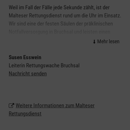
Weil im Fall der Fälle jede Sekunde zählt, ist der
Malteser Rettungsdienst rund um die Uhr im Einsatz.
Wir sind eine der festen Säulen der präklinischen
Notfallversorgung in Bruchsal und leisten einen
wichtigen Beitrag für eine optimale Versorgung von
Notfallpatientinnen und -patienten und Erkrankten.
Susen Esswein
Als einer der größten Arbeitgeber am Markt bieten
Leiterin Rettungswache Bruchsal
die Malteser attraktive Bedingungen für unsere
Nachricht senden
Mitarbeiterinnen und Mitarbeiter und vielfältige
Chancen für alle, die eine berufliche Perspektive im
Rettungsdienst suchen.
Weitere Informationen zum Malteser
Rettungsdienst