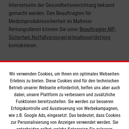
Internetseite der Gesundheitseinrichtung bekannt
gemacht werden. Den Beauftragten für
Medizinproduktesicherheit im Malteser
Rettungsdienst können Sie unter
Beauftragter.MP-
Sicherheit.Notfallvorsorge(at)malteser(dot)org
kontaktieren.
Wir verwenden Cookies, um Ihnen ein optimales Webseiten-
Erlebnis zu bieten. Diese Cookies sind für den technischen
Betrieb unserer Webseite erforderlich, helfen uns aber auch
Informationen
dabei, unsere Plattform zu verbessern und zusätzliche
Funktionen bereitzustellen. Sie werden zur besseren
Erfolgskontrolle und Aussteuerung von Werbekampagnen,
Impressum
wie z.B. Google Ads, eingesetzt. Das bedeutet, dass Cookies
Datenschutz
Die Malteser
zur Personalisierung von Anzeigen verwendet werden. Sie
Barrierefreiheit