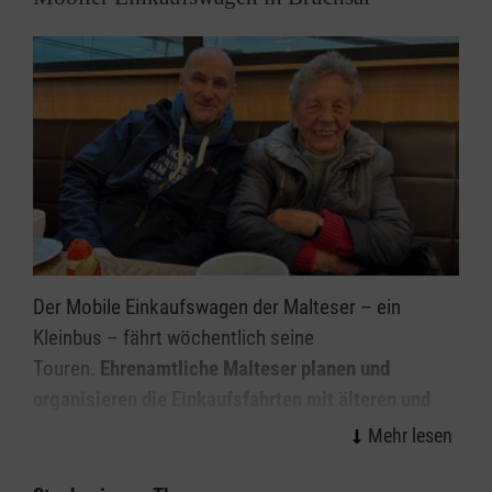
Der Mobile Einkaufswagen der Malteser – ein
Kleinbus – fährt wöchentlich seine
Touren.
Ehrenamtliche Malteser planen und
organisieren die Einkaufsfahrten mit älteren und
behinderten Menschen, die zwar noch zu Hause
wohnen, aber auf Hilfe beim Einkaufen angewiesen
sind und gerne in Gesellschaft mit Gleichaltrigen