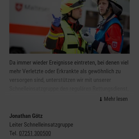
Da immer wieder Ereignisse eintreten, bei denen viel
mehr Verletzte oder Erkrankte als gewöhnlich zu
versorgen sind, unterstützen wir mit unserer
Schnelleinsatzgruppe den regulären Rettungsdienst.
Diese Schnelleinsatzgruppe besteht aus erfahrenen
Mitarbeitern, die jederzeit durch die
Rettungsleitstelle über Funkmeldeempfänger
Jonathan Götz
alarmiert werden können, um die
Leiter Schnelleinsatzgruppe
Rettungsdienstkräfte an der Einsatzstelle mit
Tel.
07251 300500