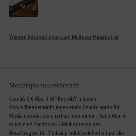
weiter selbstbestimmt und unbeschwert zu Hause in
Bad Säckingen leben. Das kleine, handliche Gerät
kann wie eine Armbanduhr am Handgelenk getragen
werden oder auf Wunsch auch als Halskette.
Weitere Informationen zum Malteser Hausnotruf
Lassen Sie sich unter
0800 9966001
gebührenfrei
beraten und erhalten weitere Informationen zum
Malteser Hausnotruf in Bruchsal
Medizinproduktesicherheit
Gemäß § 6 Abs. 1 MPBetreibV müssen
Gesundheitseinrichtungen einen Beauftragten für
Medizinproduktesicherheit bestimmen. Nach Abs. 4
muss eine Funktions-E-Mail-Adresse des
Beauftragten für Medizinproduktesicherheit auf der