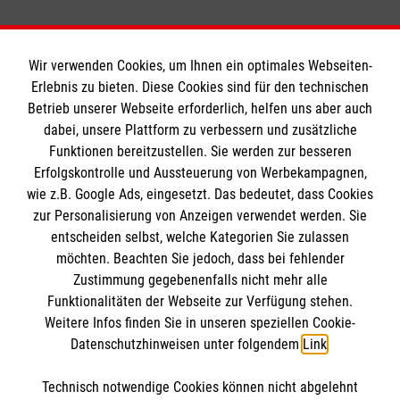
Wir verwenden Cookies, um Ihnen ein optimales Webseiten-
Erlebnis zu bieten. Diese Cookies sind für den technischen
Betrieb unserer Webseite erforderlich, helfen uns aber auch
Informationen
dabei, unsere Plattform zu verbessern und zusätzliche
Funktionen bereitzustellen. Sie werden zur besseren
Erfolgskontrolle und Aussteuerung von Werbekampagnen,
Impressum
wie z.B. Google Ads, eingesetzt. Das bedeutet, dass Cookies
Datenschutz
Die Malteser
zur Personalisierung von Anzeigen verwendet werden. Sie
Kontakt
entscheiden selbst, welche Kategorien Sie zulassen
Barrierefreiheit
möchten. Beachten Sie jedoch, dass bei fehlender
Malteser in Deutschland
Zustimmung gegebenenfalls nicht mehr alle
Funktionalitäten der Webseite zur Verfügung stehen.
Malteserorden
Spendenkonto
Weitere Infos finden Sie in unseren speziellen Cookie-
Sharepoint
Datenschutzhinweisen unter folgendem
Link
.
Empfänger: Malteser Hilfsdienst e.V.
Technisch notwendige Cookies können nicht abgelehnt
IBAN: DE04370601201201223012