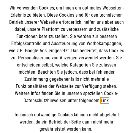
Wir verwenden Cookies, um Ihnen ein optimales Webseiten-
Erlebnis zu bieten. Diese Cookies sind für den technischen
Informationen
Betrieb unserer Webseite erforderlich, helfen uns aber auch
dabei, unsere Plattform zu verbessern und zusätzliche
Funktionen bereitzustellen. Sie werden zur besseren
Erfolgskontrolle und Aussteuerung von Werbekampagnen,
Impressum
wie z.B. Google Ads, eingesetzt. Das bedeutet, dass Cookies
Datenschutz
Die Malteser
zur Personalisierung von Anzeigen verwendet werden. Sie
Kontakt
entscheiden selbst, welche Kategorien Sie zulassen
Barrierefreiheit
möchten. Beachten Sie jedoch, dass bei fehlender
Malteser in Deutschland
Zustimmung gegebenenfalls nicht mehr alle
Malteserorden
Funktionalitäten der Webseite zur Verfügung stehen.
Spendenkonto
Weitere Infos finden Sie in unseren speziellen Cookie-
Sharepoint
Datenschutzhinweisen unter folgendem
Link
.
Empfänger: Malteser Hilfsdienst e.V.
Technisch notwendige Cookies können nicht abgelehnt
IBAN: DE04370601201201223012
So finden Sie uns
werden, da ein Betrieb der Seite dann nicht mehr
BIC: GENODED1PA7
gewährleistet werden kann.