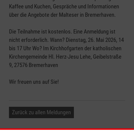
Kaffee und Kuchen, Gespräche und Informationen
über die Angebote der Malteser in Bremerhaven.
Die Teilnahme ist kostenlos. Eine Anmeldung ist
nicht erforderlich. Wann? Dienstag, 26. Mai 2026, 14
bis 17 Uhr Wo? Im Kirchhofgarten der katholischen
Kirchengemeinde Hl. Herz-Jesu Lehe, Geibelstraße
9, 27576 Bremerhaven
Wir freuen uns auf Sie!
Zurück zu allen Meldungen