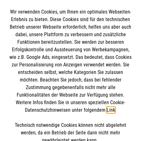
Wir verwenden Cookies, um Ihnen ein optimales Webseiten-
Erlebnis zu bieten. Diese Cookies sind für den technischen
Informationen
Betrieb unserer Webseite erforderlich, helfen uns aber auch
dabei, unsere Plattform zu verbessern und zusätzliche
Funktionen bereitzustellen. Sie werden zur besseren
Erfolgskontrolle und Aussteuerung von Werbekampagnen,
Impressum
wie z.B. Google Ads, eingesetzt. Das bedeutet, dass Cookies
Datenschutz
Die Malteser
zur Personalisierung von Anzeigen verwendet werden. Sie
Barrierefreiheit
entscheiden selbst, welche Kategorien Sie zulassen
Kontakt
möchten. Beachten Sie jedoch, dass bei fehlender
Malteser in Deutschland
Zustimmung gegebenenfalls nicht mehr alle
Ansprechpersonen
Malteserorden
Funktionalitäten der Webseite zur Verfügung stehen.
Spendenkonto
Weitere Infos finden Sie in unseren speziellen Cookie-
Sharepoint
Datenschutzhinweisen unter folgendem
Link
.
Empfänger: Malteser Hilfsdienst e.V.
Technisch notwendige Cookies können nicht abgelehnt
Bank: Pax-Bank für Kirche und Caritas eG
So finden Sie uns
werden, da ein Betrieb der Seite dann nicht mehr
IBAN: DE27370601201201210085
gewährleistet werden kann.