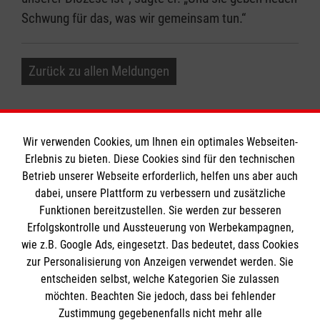
Schwung für das, was wir gemeinsam tun.“
Zurück zu allen Meldungen
Wir verwenden Cookies, um Ihnen ein optimales Webseiten-
Erlebnis zu bieten. Diese Cookies sind für den technischen
Informationen
Betrieb unserer Webseite erforderlich, helfen uns aber auch
dabei, unsere Plattform zu verbessern und zusätzliche
Funktionen bereitzustellen. Sie werden zur besseren
Erfolgskontrolle und Aussteuerung von Werbekampagnen,
Impressum
wie z.B. Google Ads, eingesetzt. Das bedeutet, dass Cookies
Datenschutz
Die Malteser
zur Personalisierung von Anzeigen verwendet werden. Sie
Kontakt
entscheiden selbst, welche Kategorien Sie zulassen
Barrierefreiheit
möchten. Beachten Sie jedoch, dass bei fehlender
Malteser in Deutschland
Zustimmung gegebenenfalls nicht mehr alle