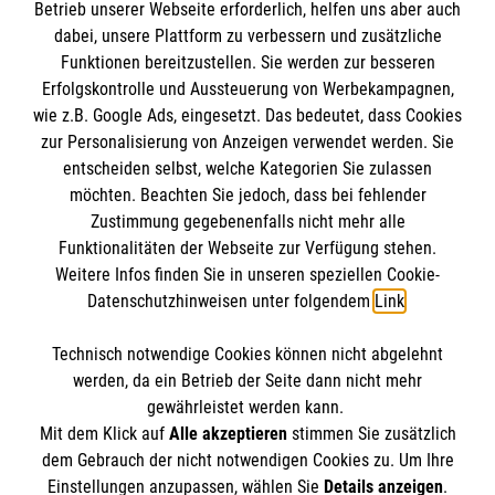
Impressum
Betrieb unserer Webseite erforderlich, helfen uns aber auch
dabei, unsere Plattform zu verbessern und zusätzliche
Datenschutz
Die Malteser
Funktionen bereitzustellen. Sie werden zur besseren
Kontakt
Erfolgskontrolle und Aussteuerung von Werbekampagnen,
wie z.B. Google Ads, eingesetzt. Das bedeutet, dass Cookies
Malteser in Deutschland
zur Personalisierung von Anzeigen verwendet werden. Sie
Malteserorden
Spendenkonto
entscheiden selbst, welche Kategorien Sie zulassen
Sharepoint
möchten. Beachten Sie jedoch, dass bei fehlender
Zustimmung gegebenenfalls nicht mehr alle
Funktionalitäten der Webseite zur Verfügung stehen.
Empfänger: Malteser Hilfsdienst e.V.
Weitere Infos finden Sie in unseren speziellen Cookie-
Bank: Pax-Bank für Kirche und Caritas eG
So finden Sie uns
Datenschutzhinweisen unter folgendem
Link
.
IBAN: DE04370601201201206134
BIC: GENODED1PA7
Technisch notwendige Cookies können nicht abgelehnt
Sinterstraße 3
Reference
werden, da ein Betrieb der Seite dann nicht mehr
44795 Bochum
gewährleistet werden kann.
Mit dem Klick auf
Alle akzeptieren
stimmen Sie zusätzlich
info.bochum@malteser.org
dem Gebrauch der nicht notwendigen Cookies zu. Um Ihre
Der Malteser Hilfsdienst e.V. ist als eingetragene
Einstellungen anzupassen, wählen Sie
Details anzeigen
.