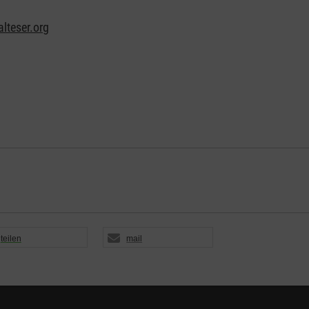
lteser.org
teilen
mail