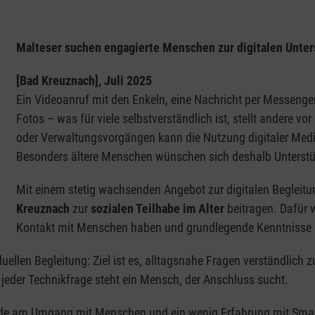
Malteser suchen engagierte Menschen zur digitalen Unte
[Bad Kreuznach], Juli 2025
Ein Videoanruf mit den Enkeln, eine Nachricht per Messeng
Fotos – was für viele selbstverständlich ist, stellt andere 
oder Verwaltungsvorgängen kann die Nutzung digitaler Medi
Besonders ältere Menschen wünschen sich deshalb Unterstü
Mit einem stetig wachsenden Angebot zur digitalen Begleit
Kreuznach
zur
sozialen Teilhabe im Alter
beitragen. Dafür 
Kontakt mit Menschen haben und grundlegende Kenntnisse i
uellen Begleitung: Ziel ist es, alltagsnahe Fragen verständlich 
 jeder Technikfrage steht ein Mensch, der Anschluss sucht.
ude am Umgang mit Menschen und ein wenig Erfahrung mit Smartp