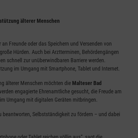
rstützung älterer Menschen
er an Freunde oder das Speichern und Versenden von
vor große Hürden. Auch bei Arztterminen, Behördengängen
en schnell zur unüberwindbaren Barriere werden.
tzung im Umgang mit Smartphone, Tablet und Internet.
ung älterer Menschen möchten die
Malteser Bad
werden engagierte Ehrenamtliche gesucht, die Freude am
m Umgang mit digitalen Geräten mitbringen.
zu beantworten, Selbstständigkeit zu fördern – und dabei
hone oder Tablet reichen völlig aus“, sagt die