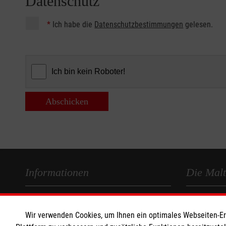
Datenschutz
*
Ich habe die
Datenschutzbestimmungen
gelesen.
Abschicken
Informationen
Die Malt
Impressum
Malteser in
Wir verwenden Cookies, um Ihnen ein optimales Webseiten-Erle
Datenschutz
Malteseror