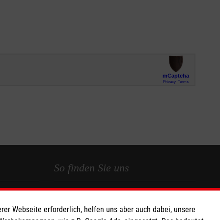
So finden Sie uns
t e.V.
Malteser im Bistum Trier
rer Webseite erforderlich, helfen uns aber auch dabei, unsere
 Caritas eG
Diözesangeschäftsstelle