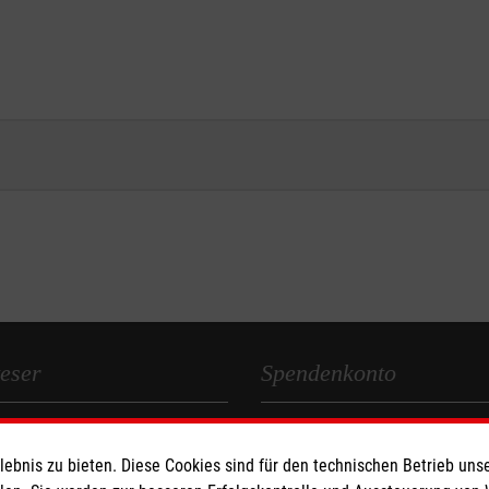
eser
Spendenkonto
 Deutschland
Empfänger: Malteser Hilfsdiens
bnis zu bieten. Diese Cookies sind für den technischen Betrieb unse
den
Bank: Pax-Bank für Kirche und