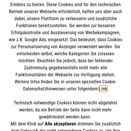
Erlebnis zu bieten. Diese Cookies sind für den technischen
Pax-Bank für Kirche und Caritas eG
Betrieb unserer Webseite erforderlich, helfen uns aber auch
IBAN: DE71 3706 0120 1201 2280 14
dabei, unsere Plattform zu verbessern und zusätzliche
Funktionen bereitzustellen. Sie werden zur besseren
BIC: GENODED1PA7
Erfolgskontrolle und Aussteuerung von Werbekampagnen,
wie z.B. Google Ads, eingesetzt. Das bedeutet, dass Cookies
So finden Sie uns
zur Personalisierung von Anzeigen verwendet werden. Sie
entscheiden selbst, welche Kategorien Sie zulassen
Malteser in der Diözese Erfurt
Malteser in Erfurt
möchten. Beachten Sie jedoch, dass bei fehlender
Zustimmung gegebenenfalls nicht mehr alle
August Schleicher Str. 2
Funktionalitäten der Webseite zur Verfügung stehen.
99089 Erfurt
Weitere Infos finden Sie in unseren speziellen Cookie-
Datenschutzhinweisen unter folgendem
Link
.
Telefon (0361) 34 04 70
Technisch notwendige Cookies können nicht abgelehnt
E-Mail
malteser.erfurt@malteser.org
werden, da ein Betrieb der Seite dann nicht mehr
gewährleistet werden kann.
Mit dem Klick auf
Alle akzeptieren
stimmen Sie zusätzlich
dem Gebrauch der nicht notwendigen Cookies zu. Um Ihre