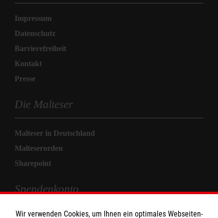
Impressum
Datenschutz
Barrierefreiheit
Kontakt
Presse
Die Malteser
Malteser in Deutschland
Malteserorden
Sharepoint
Spendenkonto
Wir verwenden Cookies, um Ihnen ein optimales Webseiten-
Empfänger: Malteser Hilfsdienst e.V.