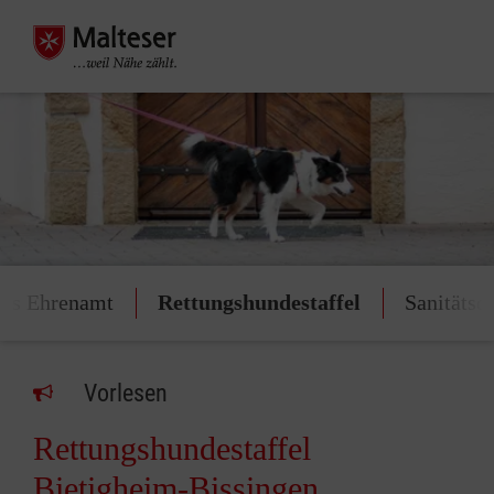
les Ehrenamt
Rettungshundestaffel
Sanitätsd
Vorlesen
Rettungshundestaffel
Bietigheim-Bissingen