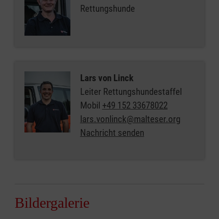
Ausbildung
Rettungshunde
Hunderasse
Border Collie
Geschlecht
Rüde
Jahrgang Hund
2023
Lars von Linck
Leiter Rettungshundestaffel
Ausbildungsstand
Mantrailer in
Ausbildung
Mobil
+49 152 33678022
lars.vonlinck@malteser.org
Nachricht senden
Bildergalerie