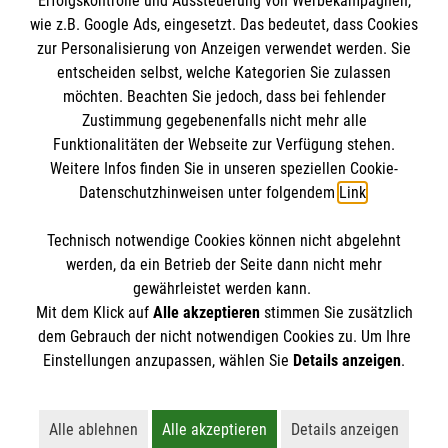
Erfolgskontrolle und Aussteuerung von Werbekampagnen,
Impressum
wie z.B. Google Ads, eingesetzt. Das bedeutet, dass Cookies
Datenschutz
Die Malteser
zur Personalisierung von Anzeigen verwendet werden. Sie
Barrierefreiheit
entscheiden selbst, welche Kategorien Sie zulassen
Kontakt
möchten. Beachten Sie jedoch, dass bei fehlender
Malteser in Deutschland
Zustimmung gegebenenfalls nicht mehr alle
Funktionalitäten der Webseite zur Verfügung stehen.
Malteserorden
Spendenkonto
Weitere Infos finden Sie in unseren speziellen Cookie-
Sharepoint
Datenschutzhinweisen unter folgendem
Link
.
Malteser Hilfsdienst e.V.
Technisch notwendige Cookies können nicht abgelehnt
LBBW Stuttgart
So finden Sie uns
werden, da ein Betrieb der Seite dann nicht mehr
DE90 6005 0101 0001 2706 88
gewährleistet werden kann.
Mit dem Klick auf
Alle akzeptieren
stimmen Sie zusätzlich
Verwendungszweck:
Stuttgarter Straße 76
dem Gebrauch der nicht notwendigen Cookies zu. Um Ihre
RHS Bietigheim
Der Malteser Hilfsdienst e.V. ist als eingetragene
Einstellungen anzupassen, wählen Sie
Details anzeigen
.
74321 Bietigheim-Bissingen
gemeinnützige Organisation von der Körperschaft- und
Telefon: 0711-1205610
Gewerbesteuer befreit.
Email:
info.lb-enz@malteser.org
Alle ablehnen
Alle akzeptieren
Details anzeigen
Lehnt alle nicht-essentiellen Cookies ab
Akzeptiert alle Cookies einschließl
Öffnet detaillie