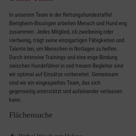
Person die verfolgte Spur wechselt der
In unserem Team in der Rettungshundestaffel
Hund also auf die neueste Spur.
Bietigheim-Bissingen arbeiten Mensch und Hund eng
Die Spur wird
zusammen. Jedes Mitglied, ob zweibeinig oder
durch Verkehr, Thermik, Lärm und viele weitere
vierbeinig, trägt seine einzigartigen Fähigkeiten und
Umwelteinflüsse beeinflusst. Dabei fokussiert
Talente bei, um Menschen in Notlagen zu helfen.
sich der Hund jedoch ausschließlich auf die zu
Durch intensive Trainings und eine enge Bindung
suchende Spur und ignoriert alle anderen
zwischen Hundeführer:in und treuem Begleiter sind
Ablenkungen. Bei dieser Suchart wird so eine
wir optimal auf Einsätze vorbereitet. Gemeinsam
Richtung für eventuell weitere
sind wir ein eingespieltes Team, das sich
Suchmaßnahmen vorgegeben oder die Person
gegenseitig unterstützt und aufeinander verlassen
wird durch den Mantrailer aufgefunden. Steigt
kann.
die Person im Verlauf der Spur in ein
Flächensuche
geschlossenes Fortbewegungsmittel, wird der
Hund den somit entstehenden Verlust der Spur
seinem Hundeführer anzeigen. Je nach