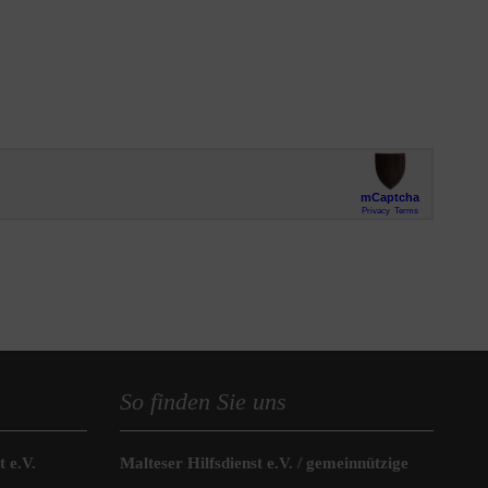
So finden Sie uns
 e.V.
Malteser Hilfsdienst e.V. / gemeinnützige