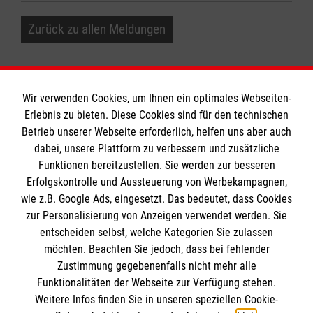
Zurück zu allen Meldungen
Wir verwenden Cookies, um Ihnen ein optimales Webseiten-
Erlebnis zu bieten. Diese Cookies sind für den technischen
Informationen
Betrieb unserer Webseite erforderlich, helfen uns aber auch
dabei, unsere Plattform zu verbessern und zusätzliche
Funktionen bereitzustellen. Sie werden zur besseren
Erfolgskontrolle und Aussteuerung von Werbekampagnen,
Impressum
wie z.B. Google Ads, eingesetzt. Das bedeutet, dass Cookies
Datenschutz
Die Malteser
zur Personalisierung von Anzeigen verwendet werden. Sie
Barrierefreiheit
entscheiden selbst, welche Kategorien Sie zulassen
Kontakt
möchten. Beachten Sie jedoch, dass bei fehlender
Malteser in Deutschland
Zustimmung gegebenenfalls nicht mehr alle
Malteserorden
Funktionalitäten der Webseite zur Verfügung stehen.
Spendenkonto
Weitere Infos finden Sie in unseren speziellen Cookie-
Sharepoint