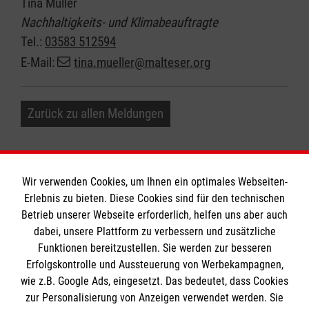
Tina Müller
Nachhaltigkeits- und Klimabeauftragte
Tel.:
03583 512594
E-Mail:
tina.mueller@malteser.org
Zurück zu allen Meldungen
Wir verwenden Cookies, um Ihnen ein optimales Webseiten-
Erlebnis zu bieten. Diese Cookies sind für den technischen
Informationen
Betrieb unserer Webseite erforderlich, helfen uns aber auch
dabei, unsere Plattform zu verbessern und zusätzliche
Funktionen bereitzustellen. Sie werden zur besseren
Erfolgskontrolle und Aussteuerung von Werbekampagnen,
Impressum
wie z.B. Google Ads, eingesetzt. Das bedeutet, dass Cookies
Datenschutz
Die Malteser
zur Personalisierung von Anzeigen verwendet werden. Sie
Barrierefreiheit