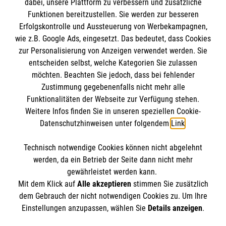
dabei, unsere Plattform zu verbessern und zusätzliche
Funktionen bereitzustellen. Sie werden zur besseren
Erfolgskontrolle und Aussteuerung von Werbekampagnen,
Impressum
wie z.B. Google Ads, eingesetzt. Das bedeutet, dass Cookies
Datenschutz
Die Malteser
zur Personalisierung von Anzeigen verwendet werden. Sie
Barrierefreiheit
entscheiden selbst, welche Kategorien Sie zulassen
Kontakt
möchten. Beachten Sie jedoch, dass bei fehlender
Malteser in Deutschland
Zustimmung gegebenenfalls nicht mehr alle
Malteserorden
Funktionalitäten der Webseite zur Verfügung stehen.
Spendenkonto
Weitere Infos finden Sie in unseren speziellen Cookie-
Sharepoint
Datenschutzhinweisen unter folgendem
Link
.
Empfänger: Malteser Hilfsdienst e.V.
Technisch notwendige Cookies können nicht abgelehnt
Bank: Pax-Bank für Kirche und Caritas eG
So finden Sie uns
werden, da ein Betrieb der Seite dann nicht mehr
IBAN: DE26 3706 0120 1201 2260 11
gewährleistet werden kann.
Mit dem Klick auf
Alle akzeptieren
stimmen Sie zusätzlich
BIC: GENODED1PA7
Am Stadtwall 1A
dem Gebrauch der nicht notwendigen Cookies zu. Um Ihre
Der Malteser Hilfsdienst e.V. ist als eingetragene
Einstellungen anzupassen, wählen Sie
Details anzeigen
.
02625 Bautzen
gemeinnützige Organisation von der Körperschaft- und