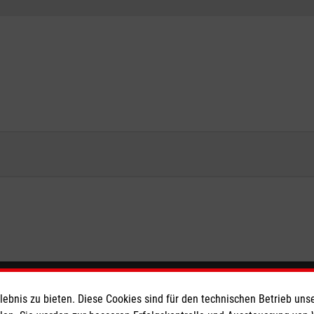
eser
Spendenkonto
bnis zu bieten. Diese Cookies sind für den technischen Betrieb unse