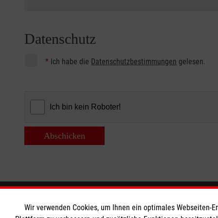
Datenschutz
*
Ich habe die
Datenschutzbestimmungen
gelesen.
Abschicken
Informationen
Die Malt
Wir verwenden Cookies, um Ihnen ein optimales Webseiten-Erle