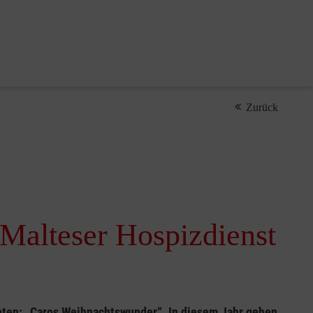
Zurück
 Malteser Hospizdienst
chten: „Caros Weihnachtswunder“. In diesem Jahr gehen