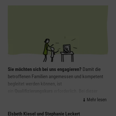
Sie möchten sich bei uns engagieren?
Damit die
betroffenen Familien angemessen und kompetent
begleitet werden können, ist
ein
Qualifizierungskurs
erforderlich. Bei dieser
Qualifizierung geht es um die Auseinandersetzung
mit sich selbst, um dann auch eine adäquate
Begleitung für Betroffene sein zu können. Wir
Elsbeth Kiesel und Stephanie Leckert