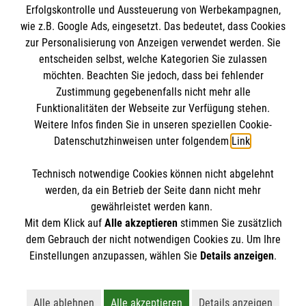
Erfolgskontrolle und Aussteuerung von Werbekampagnen,
Impressum
wie z.B. Google Ads, eingesetzt. Das bedeutet, dass Cookies
Datenschutz
Die Malteser
zur Personalisierung von Anzeigen verwendet werden. Sie
Barrierefreiheit
entscheiden selbst, welche Kategorien Sie zulassen
Kontakt
möchten. Beachten Sie jedoch, dass bei fehlender
Malteser in Deutschland
Zustimmung gegebenenfalls nicht mehr alle
Malteserorden
Funktionalitäten der Webseite zur Verfügung stehen.
Spendenkonto
Weitere Infos finden Sie in unseren speziellen Cookie-
Sharepoint
Datenschutzhinweisen unter folgendem
Link
.
Empfänger: Malteser Hilfsdienst e.V.
Technisch notwendige Cookies können nicht abgelehnt
IBAN: DE90 6005 0101 0001 2706 88
So finden Sie uns
werden, da ein Betrieb der Seite dann nicht mehr
BIC: SOLADEST600
gewährleistet werden kann.
Mit dem Klick auf
Alle akzeptieren
stimmen Sie zusätzlich
Ambulanter Kinder- und Jugendhospizdienst
dem Gebrauch der nicht notwendigen Cookies zu. Um Ihre
Der Malteser Hilfsdienst e.V. ist als eingetragene
Einstellungen anzupassen, wählen Sie
Details anzeigen
.
"Sonnenschein"
gemeinnützige Organisation von der Körperschaft- und
Uhlandstraße 7
Gewerbesteuer befreit.
97980 Bad Mergentheim
Alle ablehnen
Alle akzeptieren
Details anzeigen