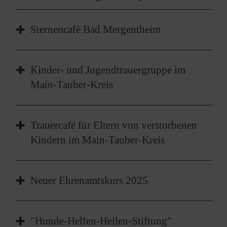
Sternencafè Bad Mergentheim
Kinder- und Jugendtrauergruppe im
Main-Tauber-Kreis
Trauercafé für Eltern von verstorbenen
Kindern im Main-Tauber-Kreis
In ruhiger Atmosphäre und im geschützten
Neuer Ehrenamtskurs 2025
Raum treffen sich in regelmäßigen Abständen
Sternencafé – Ein Ort der Begegnung und des
trauernde Mütter und Väter. Sie können sich
Gedenkens!
Modul 1:
Am 17. & 18. Januar 2025 war es
kennenlernen und versuchen in der
"Hunde-Helfen-Heilen-Stiftung"