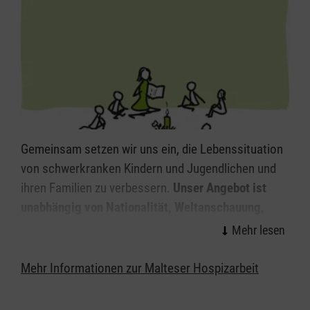
Selbstreflexion.
Gemeinsam setzen wir uns ein, die Lebenssituation
von schwerkranken Kindern und Jugendlichen und
ihren Familien zu verbessern.
Unser Angebot ist
unabhängig von Nationalität, Weltanschauung,
Konfession und für alle kostenfrei.
Die ehrenamtlichen Mitarbeitenden werden in
Schulungen gezielt auf ihre Aufgaben vorbereitet.
Mehr Informationen zur Malteser Hospizarbeit
Sie nehmen regelmäßig an Supervisionen und
Fortbildungen teil und unterliegen der