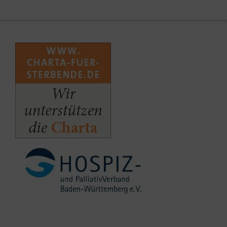
Schweigepflicht.
Der Kinder- und Jugendhospizdienst der Malteser
arbeitet mit regionalen Netzwerken sowie Kliniken
und Pflegediensten zusammen. Die Malteser
Hospizarbeit knüpft an die Tradition des
Malteserordens als erster Krankenpflegeorden an.
Heute bieten wir deutschlandweit an rund 40
Standorten ambulante Kinder- und
Jugendhospizdienste an. Unsere Arbeit orientiert
sich an den Richtlinien des Deutsche Hospiz- und
PalliativVerbandes (DHPV).