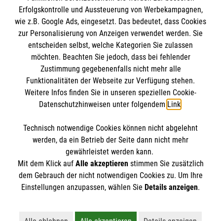
Erfolgskontrolle und Aussteuerung von Werbekampagnen,
Informationen
wie z.B. Google Ads, eingesetzt. Das bedeutet, dass Cookies
zur Personalisierung von Anzeigen verwendet werden. Sie
entscheiden selbst, welche Kategorien Sie zulassen
Impressum
möchten. Beachten Sie jedoch, dass bei fehlender
Ansprechpersonen
Die Malteser
Zustimmung gegebenenfalls nicht mehr alle
Funktionalitäten der Webseite zur Verfügung stehen.
Datenschutz
Weitere Infos finden Sie in unseren speziellen Cookie-
Barrierefreiheit
Datenschutzhinweisen unter folgendem
Link
.
Malteser in Deutschland
Kontakt
Malteserorden
Spendenkonto
Technisch notwendige Cookies können nicht abgelehnt
Sharepoint
werden, da ein Betrieb der Seite dann nicht mehr
gewährleistet werden kann.
Empfänger: Malteser Hilfsdienst e.V.
Mit dem Klick auf
Alle akzeptieren
stimmen Sie zusätzlich
Bank: Pax-Bank
dem Gebrauch der nicht notwendigen Cookies zu. Um Ihre
Der Malteser Hilfsdienst e.V. ist als eingetragene
Einstellungen anzupassen, wählen Sie
Details anzeigen
.
IBAN: DE68370601201201210026
gemeinnützige Organisation von der Körperschaft- und
BIC: GENODED1PA7
Gewerbesteuer befreit.