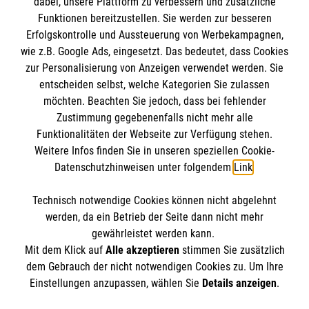
dabei, unsere Plattform zu verbessern und zusätzliche
Funktionen bereitzustellen. Sie werden zur besseren
Erfolgskontrolle und Aussteuerung von Werbekampagnen,
Informationen
wie z.B. Google Ads, eingesetzt. Das bedeutet, dass Cookies
zur Personalisierung von Anzeigen verwendet werden. Sie
entscheiden selbst, welche Kategorien Sie zulassen
Impressum
möchten. Beachten Sie jedoch, dass bei fehlender
Ansprechpersonen
Die Malteser
Zustimmung gegebenenfalls nicht mehr alle
Funktionalitäten der Webseite zur Verfügung stehen.
Datenschutz
Weitere Infos finden Sie in unseren speziellen Cookie-
Barrierefreiheit
Datenschutzhinweisen unter folgendem
Link
.
Malteser in Deutschland
Kontakt
Malteserorden
Spendenkonto
Technisch notwendige Cookies können nicht abgelehnt
Sharepoint
werden, da ein Betrieb der Seite dann nicht mehr
gewährleistet werden kann.
Empfänger: Malteser Hilfsdienst e.V.
Mit dem Klick auf
Alle akzeptieren
stimmen Sie zusätzlich
Bank: Pax-Bank
dem Gebrauch der nicht notwendigen Cookies zu. Um Ihre
Der Malteser Hilfsdienst e.V. ist als eingetragene
Einstellungen anzupassen, wählen Sie
Details anzeigen
.
IBAN: DE68370601201201210026
gemeinnützige Organisation von der Körperschaft- und
BIC: GENODED1PA7