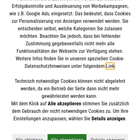
Erfolgskontrolle und Aussteuerung von Werbekampagnen,
Informationen
wie z.B. Google Ads, eingesetzt. Das bedeutet, dass Cookies
zur Personalisierung von Anzeigen verwendet werden. Sie
entscheiden selbst, welche Kategorien Sie zulassen
Impressum
möchten. Beachten Sie jedoch, dass bei fehlender
Ansprechpersonen
Die Malteser
Zustimmung gegebenenfalls nicht mehr alle
Funktionalitäten der Webseite zur Verfügung stehen.
Datenschutz
Weitere Infos finden Sie in unseren speziellen Cookie-
Barrierefreiheit
Datenschutzhinweisen unter folgendem
Link
.
Malteser in Deutschland
Kontakt
Malteserorden
Spendenkonto
Technisch notwendige Cookies können nicht abgelehnt
Sharepoint
werden, da ein Betrieb der Seite dann nicht mehr
gewährleistet werden kann.
Empfänger: Malteser Hilfsdienst e.V.
Mit dem Klick auf
Alle akzeptieren
stimmen Sie zusätzlich
Bank: Pax-Bank
dem Gebrauch der nicht notwendigen Cookies zu. Um Ihre
Der Malteser Hilfsdienst e.V. ist als eingetragene
Einstellungen anzupassen, wählen Sie
Details anzeigen
.
IBAN: DE68370601201201210026
gemeinnützige Organisation von der Körperschaft- und
BIC: GENODED1PA7
Gewerbesteuer befreit.