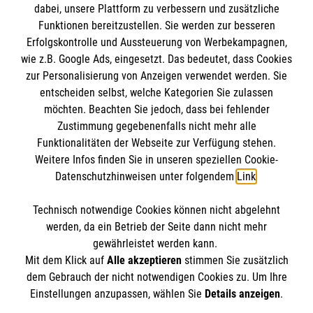
dabei, unsere Plattform zu verbessern und zusätzliche
Funktionen bereitzustellen. Sie werden zur besseren
Erfolgskontrolle und Aussteuerung von Werbekampagnen,
Impressum
wie z.B. Google Ads, eingesetzt. Das bedeutet, dass Cookies
Datenschutz
Die Malteser
zur Personalisierung von Anzeigen verwendet werden. Sie
Barrierefreiheit
entscheiden selbst, welche Kategorien Sie zulassen
Kontakt
möchten. Beachten Sie jedoch, dass bei fehlender
Malteser in Deutschland
Zustimmung gegebenenfalls nicht mehr alle
Malteserorden
Funktionalitäten der Webseite zur Verfügung stehen.
Spendenkonto
Weitere Infos finden Sie in unseren speziellen Cookie-
Sharepoint
Datenschutzhinweisen unter folgendem
Link
.
Malteser Hilfsdienst e.V.
Technisch notwendige Cookies können nicht abgelehnt
Liga-Bank Eichstätt
So finden Sie uns
werden, da ein Betrieb der Seite dann nicht mehr
DE58 7509 0300 0007 6122 22
gewährleistet werden kann.
Mit dem Klick auf
Alle akzeptieren
stimmen Sie zusätzlich
GENODEF1M05
Wassergasse 8
dem Gebrauch der nicht notwendigen Cookies zu. Um Ihre
Der Malteser Hilfsdienst e.V. ist als eingetragene
Einstellungen anzupassen, wählen Sie
Details anzeigen
.
91589 Aurach
gemeinnützige Organisation von der Körperschaft- und