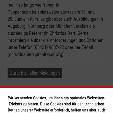
mehr so lange wie früher. In
Pappenheim beispielsweise startet am 19. und
20. Juni ein Kurs, es gibt aber auch Ausbildungen in
Augsburg, Nürnberg oder München“, erklärt die
zuständige Referentin Christina Derr. Gerne
informiert sie über die Anforderungen und Optionen:
unter Telefon (08421) 9807-22 oder per E-Mail
(christina.derr@malteser.org).
Zurück zu allen Meldungen
Wir verwenden Cookies, um Ihnen ein optimales Webseiten-
Erlebnis zu bieten. Diese Cookies sind für den technischen
Informationen
Betrieb unserer Webseite erforderlich, helfen uns aber auch