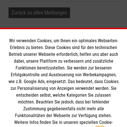
Zurück zu allen Meldungen
Wir verwenden Cookies, um Ihnen ein optimales Webseiten-
Erlebnis zu bieten. Diese Cookies sind für den technischen
Informationen
Betrieb unserer Webseite erforderlich, helfen uns aber auch
dabei, unsere Plattform zu verbessern und zusätzliche
Funktionen bereitzustellen. Sie werden zur besseren
Erfolgskontrolle und Aussteuerung von Werbekampagnen,
Impressum
wie z.B. Google Ads, eingesetzt. Das bedeutet, dass Cookies
Datenschutz
Die Malteser
zur Personalisierung von Anzeigen verwendet werden. Sie
Barrierefreiheit
entscheiden selbst, welche Kategorien Sie zulassen
Kontakt
möchten. Beachten Sie jedoch, dass bei fehlender
Malteser in Deutschland
Zustimmung gegebenenfalls nicht mehr alle
Malteserorden
Funktionalitäten der Webseite zur Verfügung stehen.
Spendenkonto
Weitere Infos finden Sie in unseren speziellen Cookie-
Sharepoint