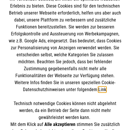
Erlebnis zu bieten. Diese Cookies sind für den technischen
Informationen
Betrieb unserer Webseite erforderlich, helfen uns aber auch
dabei, unsere Plattform zu verbessern und zusätzliche
Funktionen bereitzustellen. Sie werden zur besseren
Erfolgskontrolle und Aussteuerung von Werbekampagnen,
Impressum
wie z.B. Google Ads, eingesetzt. Das bedeutet, dass Cookies
Datenschutz
Die Malteser
zur Personalisierung von Anzeigen verwendet werden. Sie
Kontakt
entscheiden selbst, welche Kategorien Sie zulassen
Barrierefreiheit
möchten. Beachten Sie jedoch, dass bei fehlender
Malteser in Deutschland
Zustimmung gegebenenfalls nicht mehr alle
Malteserorden
Funktionalitäten der Webseite zur Verfügung stehen.
Spendenkonto
Weitere Infos finden Sie in unseren speziellen Cookie-
Sharepoint
Datenschutzhinweisen unter folgendem
Link
.
Empfänger: Malteser Hilfsdienst e.V.
Technisch notwendige Cookies können nicht abgelehnt
IBAN: DE38 3706 0120 1201 2165 80
So finden Sie uns
werden, da ein Betrieb der Seite dann nicht mehr
BIC: GENODED1PA7
gewährleistet werden kann.
Mit dem Klick auf
Alle akzeptieren
stimmen Sie zusätzlich