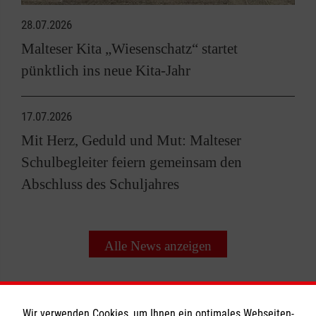
28.07.2026
Malteser Kita „Wiesenschatz“ startet
pünktlich ins neue Kita-Jahr
17.07.2026
Mit Herz, Geduld und Mut: Malteser
Schulbegleiter feiern gemeinsam den
Abschluss des Schuljahres
Alle News anzeigen
Wir verwenden Cookies, um Ihnen ein optimales Webseiten-