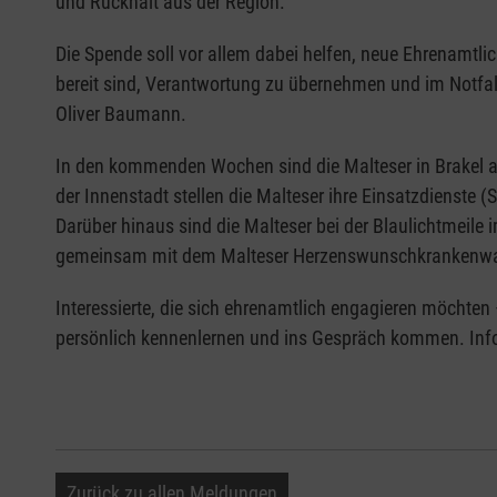
und Rückhalt aus der Region.“
Die Spende soll vor allem dabei helfen, neue Ehrenamtl
bereit sind, Verantwortung zu übernehmen und im Notfall 
Oliver Baumann.
In den kommenden Wochen sind die Malteser in Brakel an
der Innenstadt stellen die Malteser ihre Einsatzdienste 
Darüber hinaus sind die Malteser bei der Blaulichtmeile
gemeinsam mit dem Malteser Herzenswunschkrankenwag
Interessierte, die sich ehrenamtlich engagieren möchte
persönlich kennenlernen und ins Gespräch kommen. Infor
Zurück zu allen Meldungen