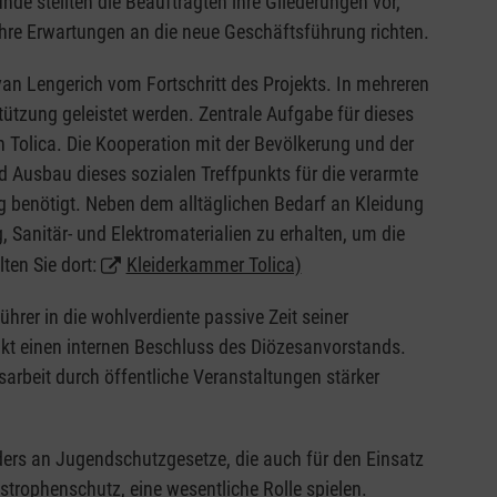
nde stellten die Beauftragten ihre Gliederungen vor,
ihre Erwartungen an die neue Geschäftsführung richten.
an Lengerich vom Fortschritt des Projekts. In mehreren
stützung geleistet werden. Zentrale Aufgabe für dieses
 Tolica. Die Kooperation mit der Bevölkerung und der
d Ausbau dieses sozialen Treffpunkts für die verarmte
 benötigt. Neben dem alltäglichen Bedarf an Kleidung
 Sanitär- und Elektromaterialien zu erhalten, um die
ten Sie dort:
Kleiderkammer Tolica)
rer in die wohlverdiente passive Zeit seiner
unkt einen internen Beschluss des Diözesanvorstands.
sarbeit durch öffentliche Veranstaltungen stärker
ders an Jugendschutzgesetze, die auch für den Einsatz
trophenschutz, eine wesentliche Rolle spielen.