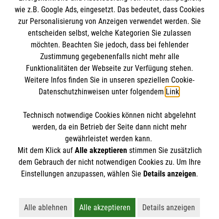
wie z.B. Google Ads, eingesetzt. Das bedeutet, dass Cookies
Datenschutz
Die Malteser
zur Personalisierung von Anzeigen verwendet werden. Sie
Kontakt
entscheiden selbst, welche Kategorien Sie zulassen
möchten. Beachten Sie jedoch, dass bei fehlender
Malteser in Deutschland
Barrierefreiheit
Zustimmung gegebenenfalls nicht mehr alle
Malteserorden
Funktionalitäten der Webseite zur Verfügung stehen.
Spendenkonto
Weitere Infos finden Sie in unseren speziellen Cookie-
Sharepoint
Datenschutzhinweisen unter folgendem
Link
.
Empfänger: Malteser Hilfsdienst e.V.
Technisch notwendige Cookies können nicht abgelehnt
IBAN: DE82 3706 0120 1201 2180 19
So finden Sie uns
werden, da ein Betrieb der Seite dann nicht mehr
BIC: GENODED1PA7
gewährleistet werden kann.
Mit dem Klick auf
Alle akzeptieren
stimmen Sie zusätzlich
St.-Klara-Weg 1
dem Gebrauch der nicht notwendigen Cookies zu. Um Ihre
Der Malteser Hilfsdienst e.V. ist als eingetragene
Einstellungen anzupassen, wählen Sie
Details anzeigen
.
94330 Aiterhofen
gemeinnützige Organisation von der Körperschaft- und
Telefon: 09421 5506 30
Gewerbesteuer befreit.
Email:
bildungshaus.aiterhofen@malteser.org
Alle ablehnen
Alle akzeptieren
Details anzeigen
Lehnt alle nicht-essentiellen Cookies ab
Akzeptiert alle Cookies einschließl
Öffnet detaillie