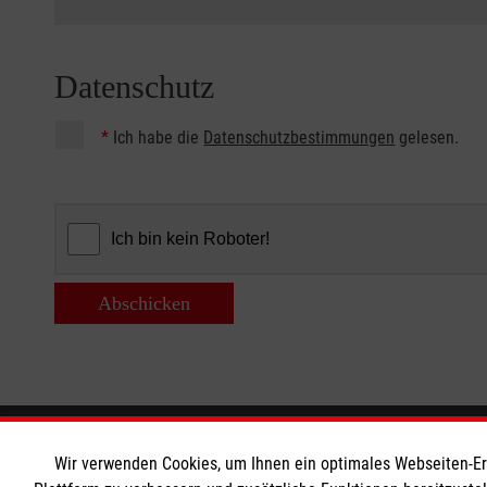
Datenschutz
*
Ich habe die
Datenschutzbestimmungen
gelesen.
Abschicken
Informationen
Die Malt
Wir verwenden Cookies, um Ihnen ein optimales Webseiten-Erle