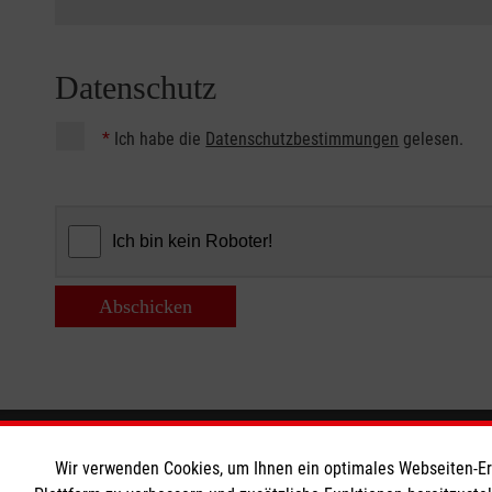
Datenschutz
*
Ich habe die
Datenschutzbestimmungen
gelesen.
Abschicken
Informationen
Die Malt
Wir verwenden Cookies, um Ihnen ein optimales Webseiten-Erle