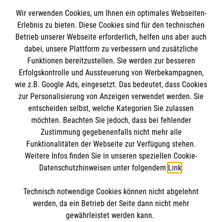
Kontakt
im Malteser Rettungsdienst und den
Die Malteser
Wir verwenden Cookies, um Ihnen ein optimales Webseiten-
Presse
Einsatzdiensten der Malteser können Sie unter
Erlebnis zu bieten. Diese Cookies sind für den technischen
Betrieb unserer Webseite erforderlich, helfen uns aber auch
gmb_mpg@malteser.org
kontaktieren.
dabei, unsere Plattform zu verbessern und zusätzliche
Malteser in Deutschland
Funktionen bereitzustellen. Sie werden zur besseren
Malteserorden
Spendenkonto
Erfolgskontrolle und Aussteuerung von Werbekampagnen,
Malteser Jugend
wie z.B. Google Ads, eingesetzt. Das bedeutet, dass Cookies
Malteser International
zur Personalisierung von Anzeigen verwendet werden. Sie
Empfänger: Malteser Hilfsdienst e.V.
entscheiden selbst, welche Kategorien Sie zulassen
Sharepoint
Bank: Pax-Bank für Kirche und Caritas eG
möchten. Beachten Sie jedoch, dass bei fehlender
So finden Sie uns
Zustimmung gegebenenfalls nicht mehr alle
IBAN: DE48370601201201209125
Funktionalitäten der Webseite zur Verfügung stehen.
BIC: GENODED1PA7
Weitere Infos finden Sie in unseren speziellen Cookie-
Benzstraße 21 E
Soziale Netzwerke
Datenschutzhinweisen unter folgendem
Link
.
38446 Wolfsburg
Telefon:
05361 2728164
Technisch notwendige Cookies können nicht abgelehnt
Accordion 2
werden, da ein Betrieb der Seite dann nicht mehr
Email:
info.wolfsburg@malteser.org
gewährleistet werden kann.