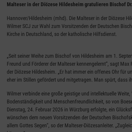
Malteser in der Diözese Hildesheim gratulieren Bischof 
Hannover/Hildesheim (mhd). Die Malteser in der Diözese Hil
Wilmer SCJ zur Wahl zum Vorsitzenden der Deutschen Bischof
Kirche in Deutschland, so der katholische Hilfsdienst.
„Seit seiner Weihe zum Bischof von Hildesheim am 1. Septe
Freund und Förderer der Malteser kennengelernt“, sagt Max Fr
der Diözese Hildesheim. „Er hat immer ein offenes Ohr für 
eher im Stillen gefördert und mitgetragen. Man spürt, dass i
Wilmer verbinde eine große geistige und intellektuelle Weite, 
Bodenständigkeit und Menschenfreundlichkeit, so von Boesel
Dienstag, 24. Februar 2026 in Würzburg erfolgte, ein Glücksfa
wünschen dem neuen Vorsitzenden der Deutschen Bischofsko
allem Gottes Segen“, so der Malteser-Diözesanleiter. „Zugle