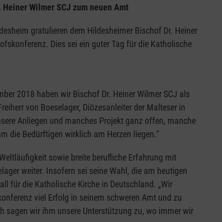
Dr. Heiner Wilmer SCJ zum neuen Amt
desheim gratulieren dem Hildesheimer Bischof Dr. Heiner
skonferenz. Dies sei ein guter Tag für die Katholische
mber 2018 haben wir Bischof Dr. Heiner Wilmer SCJ als
eiherr von Boeselager, Diözesanleiter der Malteser in
unsere Anliegen und manches Projekt ganz offen, manche
hm die Bedürftigen wirklich am Herzen liegen.“
Weltläufigkeit sowie breite berufliche Erfahrung mit
ager weiter. Insofern sei seine Wahl, die am heutigen
ll für die Katholische Kirche in Deutschland. „Wir
nferenz viel Erfolg in seinem schweren Amt und zu
ich sagen wir ihm unsere Unterstützung zu, wo immer wir