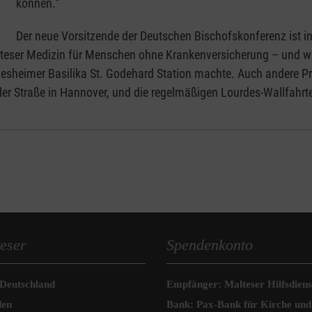
können.“
Der neue Vorsitzende der Deutschen Bischofskonferenz ist in
eser Medizin für Menschen ohne Krankenversicherung – und war
desheimer Basilika St. Godehard Station machte. Auch andere Pro
 Straße in Hannover, und die regelmäßigen Lourdes-Wallfahrt
eser
Spendenkonto
 Deutschland
Empfänger: Malteser Hilfsdienst
den
Bank: Pax-Bank für Kirche und