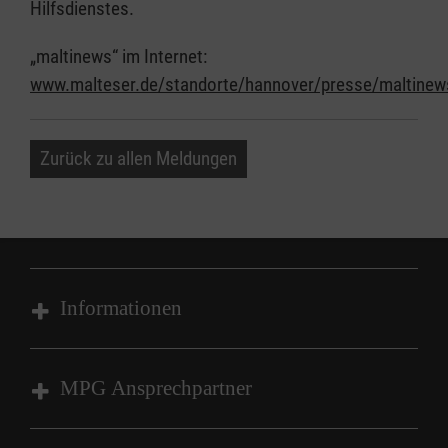
Hilfsdienstes.
„maltinews“ im Internet:
www.malteser.de/standorte/hannover/presse/maltinew
Zurück zu allen Meldungen
Informationen
Impressum
MPG Ansprechpartner
Datenschutz
Barrierefreiheit