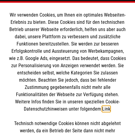
Den Beauftragten für Medizinproduktesicherheit
Kontakt
im Malteser Rettungsdienst und den
Die Malteser
Wir verwenden Cookies, um Ihnen ein optimales Webseiten-
Presse
Einsatzdiensten der Malteser können Sie unter
Erlebnis zu bieten. Diese Cookies sind für den technischen
Betrieb unserer Webseite erforderlich, helfen uns aber auch
gmb_mpg@malteser.org
kontaktieren.
dabei, unsere Plattform zu verbessern und zusätzliche
Malteser in Deutschland
Funktionen bereitzustellen. Sie werden zur besseren
Malteserorden
Spendenkonto
Erfolgskontrolle und Aussteuerung von Werbekampagnen,
Malteser Jugend
wie z.B. Google Ads, eingesetzt. Das bedeutet, dass Cookies
Malteser International
zur Personalisierung von Anzeigen verwendet werden. Sie
Empfänger: Malteser Hilfsdienst e.V.
entscheiden selbst, welche Kategorien Sie zulassen
Sharepoint
Bank: Pax-Bank für Kirche und Caritas eG
möchten. Beachten Sie jedoch, dass bei fehlender
So finden Sie uns
Zustimmung gegebenenfalls nicht mehr alle
IBAN: DE48370601201201209125
Funktionalitäten der Webseite zur Verfügung stehen.
BIC: GENODED1PA7
Weitere Infos finden Sie in unseren speziellen Cookie-
Benzstraße 21 E
Soziale Netzwerke
Datenschutzhinweisen unter folgendem
Link
.
38446 Wolfsburg
Telefon:
05361 2728164
Technisch notwendige Cookies können nicht abgelehnt
Accordion 2
werden, da ein Betrieb der Seite dann nicht mehr
Email:
info.wolfsburg@malteser.org