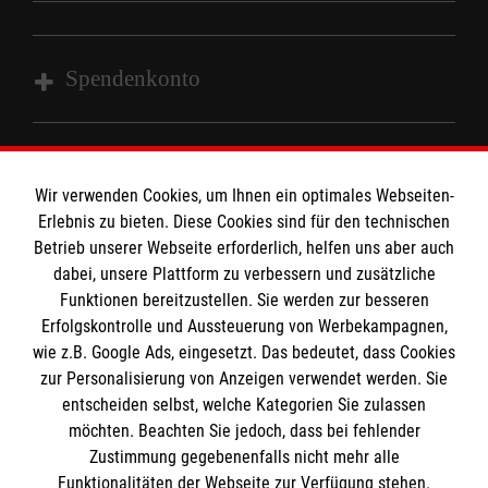
Kontakt
Malteser in Deutschland
Malteserorden
Spendenkonto
Sharepoint
Empfänger: Malteser Hilfsdienst e.V.
Bank: Sparkasse Wiesental
Wir verwenden Cookies, um Ihnen ein optimales Webseiten-
So finden Sie uns
Erlebnis zu bieten. Diese Cookies sind für den technischen
IBAN: DE97683515570003232774
Betrieb unserer Webseite erforderlich, helfen uns aber auch
BLC: 68351557
dabei, unsere Plattform zu verbessern und zusätzliche
Gündenhausen 31
Kontonummer: 0003232774
Der Malteser Hilfsdienst e.V. ist als eingetragene
Funktionen bereitzustellen. Sie werden zur besseren
79650 Schopfheim
Erfolgskontrolle und Aussteuerung von Werbekampagnen,
gemeinnützige Organisation von der Körperschaft- und
wie z.B. Google Ads, eingesetzt. Das bedeutet, dass Cookies
Gewerbesteuer befreit.
Email:
Ehrenamt.Wiesental@malteser.org
zur Personalisierung von Anzeigen verwendet werden. Sie
entscheiden selbst, welche Kategorien Sie zulassen
Medizinproduktesicherheit
möchten. Beachten Sie jedoch, dass bei fehlender
Zustimmung gegebenenfalls nicht mehr alle
Gemäß § 6 Abs. 1 MPBetreibV müssen
Funktionalitäten der Webseite zur Verfügung stehen.