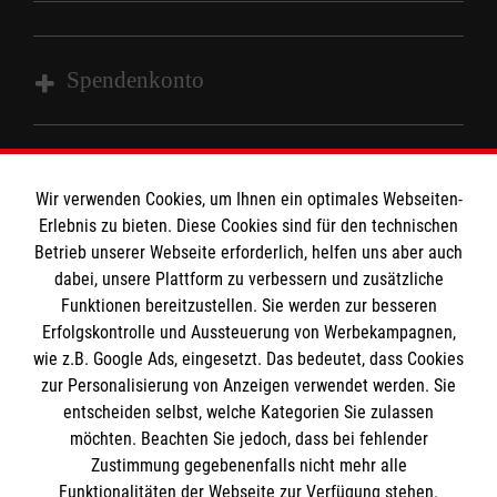
Kontakt
Malteser in Deutschland
Malteserorden
Spendenkonto
Sharepoint
Empfänger: Malteser Hilfsdienst e.V.
Bank: Sparkasse Wiesental
Wir verwenden Cookies, um Ihnen ein optimales Webseiten-
So finden Sie uns
Erlebnis zu bieten. Diese Cookies sind für den technischen
IBAN: DE97683515570003232774
Betrieb unserer Webseite erforderlich, helfen uns aber auch
BLC: 68351557
dabei, unsere Plattform zu verbessern und zusätzliche
Gündenhausen 31
Kontonummer: 0003232774
Der Malteser Hilfsdienst e.V. ist als eingetragene
Funktionen bereitzustellen. Sie werden zur besseren
79650 Schopfheim
Erfolgskontrolle und Aussteuerung von Werbekampagnen,
gemeinnützige Organisation von der Körperschaft- und
wie z.B. Google Ads, eingesetzt. Das bedeutet, dass Cookies
Gewerbesteuer befreit.
Email:
Ehrenamt.Wiesental@malteser.org
zur Personalisierung von Anzeigen verwendet werden. Sie
entscheiden selbst, welche Kategorien Sie zulassen
Medizinproduktesicherheit
möchten. Beachten Sie jedoch, dass bei fehlender
Zustimmung gegebenenfalls nicht mehr alle
Gemäß § 6 Abs. 1 MPBetreibV müssen
Funktionalitäten der Webseite zur Verfügung stehen.