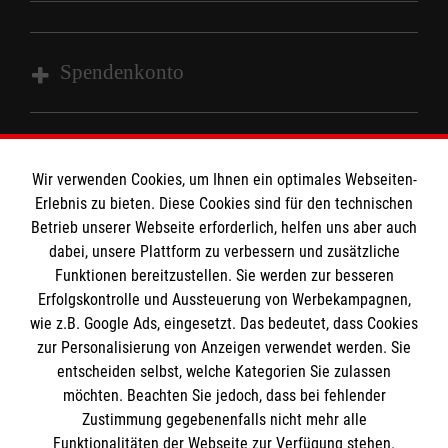
Kontakt
Malteser in Deutschland
Malteserorden
Spendenkonto
Sharepoint
Empfänger: Malteser Hilfsdienst e.V.
Bank: Sparkasse Wiesental
Wir verwenden Cookies, um Ihnen ein optimales Webseiten-
So finden Sie uns
Erlebnis zu bieten. Diese Cookies sind für den technischen
IBAN: DE97683515570003232774
Betrieb unserer Webseite erforderlich, helfen uns aber auch
BLC: 68351557
dabei, unsere Plattform zu verbessern und zusätzliche
Gündenhausen 31
Kontonummer: 0003232774
Der Malteser Hilfsdienst e.V. ist als eingetragene
Funktionen bereitzustellen. Sie werden zur besseren
79650 Schopfheim
Erfolgskontrolle und Aussteuerung von Werbekampagnen,
gemeinnützige Organisation von der Körperschaft- und
wie z.B. Google Ads, eingesetzt. Das bedeutet, dass Cookies
Gewerbesteuer befreit.
Email:
Ehrenamt.Wiesental@malteser.org
zur Personalisierung von Anzeigen verwendet werden. Sie
entscheiden selbst, welche Kategorien Sie zulassen
Medizinproduktesicherheit
möchten. Beachten Sie jedoch, dass bei fehlender
Zustimmung gegebenenfalls nicht mehr alle
Gemäß § 6 Abs. 1 MPBetreibV müssen
Funktionalitäten der Webseite zur Verfügung stehen.