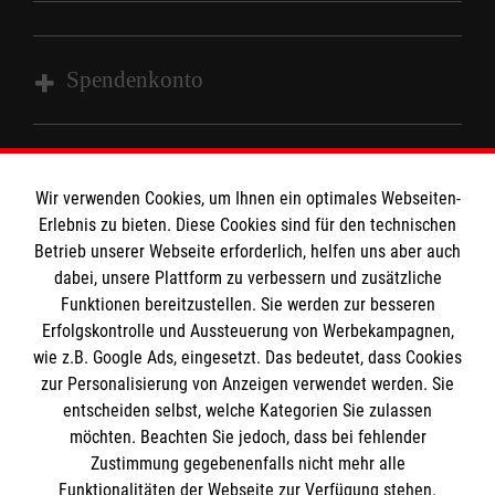
Kontakt
Malteser in Deutschland
Malteserorden
Spendenkonto
Sharepoint
Empfänger: Malteser Hilfsdienst e.V.
Bank: Sparkasse Wiesental
Wir verwenden Cookies, um Ihnen ein optimales Webseiten-
So finden Sie uns
Erlebnis zu bieten. Diese Cookies sind für den technischen
IBAN: DE97683515570003232774
Betrieb unserer Webseite erforderlich, helfen uns aber auch
BLC: 68351557
dabei, unsere Plattform zu verbessern und zusätzliche
Gündenhausen 31
Kontonummer: 0003232774
Der Malteser Hilfsdienst e.V. ist als eingetragene
Funktionen bereitzustellen. Sie werden zur besseren
79650 Schopfheim
Erfolgskontrolle und Aussteuerung von Werbekampagnen,
gemeinnützige Organisation von der Körperschaft- und
wie z.B. Google Ads, eingesetzt. Das bedeutet, dass Cookies
Gewerbesteuer befreit.
Email:
Ehrenamt.Wiesental@malteser.org
zur Personalisierung von Anzeigen verwendet werden. Sie
entscheiden selbst, welche Kategorien Sie zulassen
Medizinproduktesicherheit
möchten. Beachten Sie jedoch, dass bei fehlender
Zustimmung gegebenenfalls nicht mehr alle
Gemäß § 6 Abs. 1 MPBetreibV müssen
Funktionalitäten der Webseite zur Verfügung stehen.