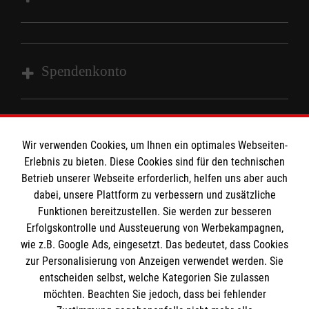
Barrierefreiheit
Kontakt
Malteser in Deutschland
Malteserorden
Spendenkonto
Sharepoint
Empfänger: Malteser Hilfsdienst e.V.
Bank: Sparkasse Wiesental
Wir verwenden Cookies, um Ihnen ein optimales Webseiten-
So finden Sie uns
Erlebnis zu bieten. Diese Cookies sind für den technischen
IBAN: DE97683515570003232774
Betrieb unserer Webseite erforderlich, helfen uns aber auch
BLC: 68351557
dabei, unsere Plattform zu verbessern und zusätzliche
Gündenhausen 31
Kontonummer: 0003232774
Der Malteser Hilfsdienst e.V. ist als eingetragene
Funktionen bereitzustellen. Sie werden zur besseren
79650 Schopfheim
Erfolgskontrolle und Aussteuerung von Werbekampagnen,
gemeinnützige Organisation von der Körperschaft- und
wie z.B. Google Ads, eingesetzt. Das bedeutet, dass Cookies
Gewerbesteuer befreit.
Email:
Ehrenamt.Wiesental@malteser.org
zur Personalisierung von Anzeigen verwendet werden. Sie
entscheiden selbst, welche Kategorien Sie zulassen
Medizinproduktesicherheit
möchten. Beachten Sie jedoch, dass bei fehlender