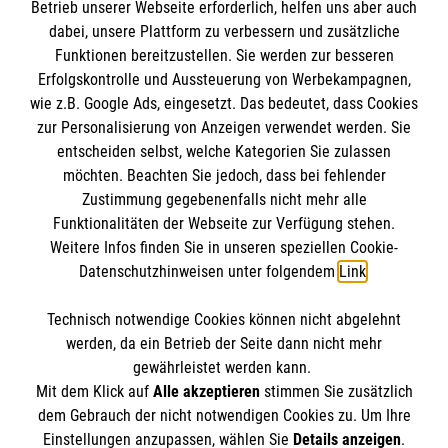
Informationen
Betrieb unserer Webseite erforderlich, helfen uns aber auch
dabei, unsere Plattform zu verbessern und zusätzliche
Funktionen bereitzustellen. Sie werden zur besseren
Erfolgskontrolle und Aussteuerung von Werbekampagnen,
Impressum
wie z.B. Google Ads, eingesetzt. Das bedeutet, dass Cookies
Datenschutz
Die Malteser
zur Personalisierung von Anzeigen verwendet werden. Sie
Kontakt
entscheiden selbst, welche Kategorien Sie zulassen
möchten. Beachten Sie jedoch, dass bei fehlender
Malteser in Deutschland
Zustimmung gegebenenfalls nicht mehr alle
Malteserorden
Funktionalitäten der Webseite zur Verfügung stehen.
Spendenkonto
Weitere Infos finden Sie in unseren speziellen Cookie-
Sharepoint
Datenschutzhinweisen unter folgendem
Link
.
Empfänger: Malteser Hilfsdienst e.V.
Technisch notwendige Cookies können nicht abgelehnt
Bank: Pax-Bank für Kirche und Caritas eG
So finden Sie uns
werden, da ein Betrieb der Seite dann nicht mehr
IBAN: DE60370601201201206290
gewährleistet werden kann.
Mit dem Klick auf
Alle akzeptieren
stimmen Sie zusätzlich
BIC: GENODED1PA7
Am Blaufuß 8
dem Gebrauch der nicht notwendigen Cookies zu. Um Ihre
Der Malteser Hilfsdienst e.V. ist als eingetragene
Einstellungen anzupassen, wählen Sie
Details anzeigen
.
46485 Wesel