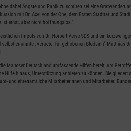
hne dabei Ängste und Panik zu schüren sei eine Gratwanderung, 
skussion mit Dr. Axel von der Ohe, dem Ersten Stadtrat und St
st ernst, aber nicht hoffnungslos.“
geistlichen Impuls von Br. Norbert Verse SDS und ein kurzweil
d selbst ernannte „Vertreter für gehobenen Blödsinn“ Matthias
h.
 die Malteser Deutschland umfassende Hilfen bereit, um Betroff
 Hilfe hinaus, Unterstützung anbieten zu können. Sie gliedert s
upt- und ehrenamtliche Mitarbeiterinnen und Mitarbeiter. Bunde