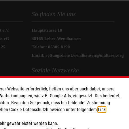
So finden Sie uns
 e.V.
Hauptstrasse 18
as eG
38165 Lehre-Wendhausen
125
Telefon:
05309 8190
Email:
rettungsdienst.wendhausen@malteser.org
Soziale Netzwerke
rer Webseite erforderlich, helfen uns aber auch dabei, unsere
 Werbekampagnen, wie z.B. Google Ads, eingesetzt. Das bedeutet,
chten. Beachten Sie jedoch, dass bei fehlender Zustimmung
ziellen Cookie-Datenschutzhinweisen unter folgendem
Link
.
mehr gewährleistet werden kann.