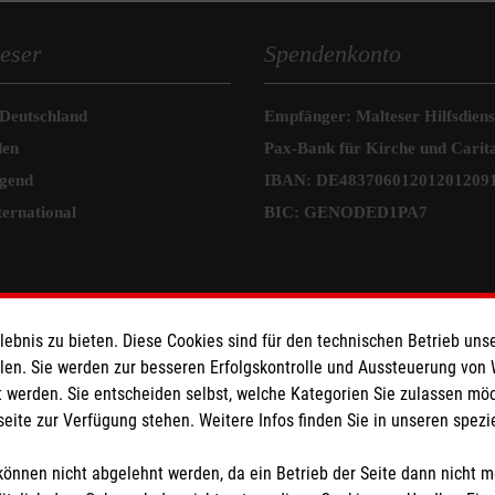
eser
Spendenkonto
 Deutschland
Empfänger: Malteser Hilfsdienst
den
Pax-Bank für Kirche und Carit
ugend
IBAN: DE48370601201201209
ternational
BIC: GENODED1PA7
bnis zu bieten. Diese Cookies sind für den technischen Betrieb unse
llen. Sie werden zur besseren Erfolgskontrolle und Aussteuerung von
 werden. Sie entscheiden selbst, welche Kategorien Sie zulassen mö
seite zur Verfügung stehen. Weitere Infos finden Sie in unseren spe
önnen nicht abgelehnt werden, da ein Betrieb der Seite dann nicht 