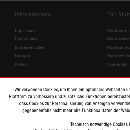
Informationen
Die Malt
Impressum
Malteser in
Datenschutz
Malteseror
Barrierefreiheit
Malteser J
Kontakt
Malteser In
Presse
Sharepoint
MPG Ansprechpartner
Wir verwenden Cookies, um Ihnen ein optimales Webseiten-Erle
Den Beauftragten für
Plattform zu verbessern und zusätzliche Funktionen bereitzuste
dass Cookies zur Personalisierung von Anzeigen verwendet
Medizinproduktesicherheit im Malteser
gegebenenfalls nicht mehr alle Funktionalitäten der Web
Rettungsdienst und den Einsatzdiensten der
Malteser können Sie unter
Technisch notwendige Cookies k
gmb_mpg@malteser.org
kontaktieren.