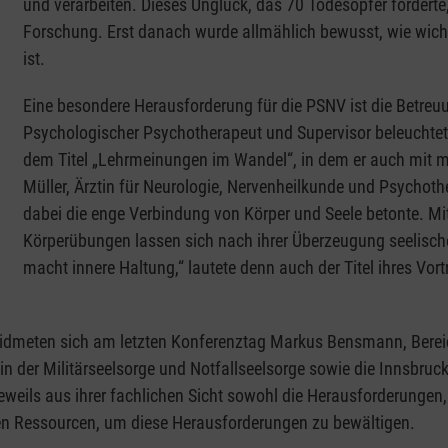
und verarbeiten. Dieses Unglück, das 70 Todesopfer forderte
Forschung. Erst danach wurde allmählich bewusst, wie wich
ist.
Eine besondere Herausforderung für die PSNV ist die Betreuu
Psychologischer Psychotherapeut und Supervisor beleuchtete
dem Titel „Lehrmeinungen im Wandel“, in dem er auch mit 
Müller, Ärztin für Neurologie, Nervenheilkunde und Psychothe
dabei die enge Verbindung von Körper und Seele betonte. M
Körperübungen lassen sich nach ihrer Überzeugung seelisc
macht innere Haltung,“ lautete denn auch der Titel ihres Vor
dmeten sich am letzten Konferenztag Markus Bensmann, Bereich
in der Militärseelsorge und Notfallseelsorge sowie die Innsbruck
jeweils aus ihrer fachlichen Sicht sowohl die Herausforderungen
en Ressourcen, um diese Herausforderungen zu bewältigen.