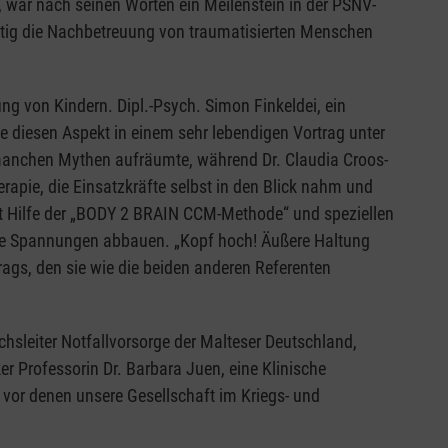
, war nach seinen Worten ein Meilenstein in der PSNV-
tig die Nachbetreuung von traumatisierten Menschen
ng von Kindern. Dipl.-Psych. Simon Finkeldei, ein
 diesen Aspekt in einem sehr lebendigen Vortrag unter
manchen Mythen aufräumte, während Dr. Claudia Croos-
rapie, die Einsatzkräfte selbst in den Blick nahm und
it Hilfe der „BODY 2 BRAIN CCM-Methode“ und speziellen
he Spannungen abbauen. „Kopf hoch! Äußere Haltung
trags, den sie wie die beiden anderen Referenten
sleiter Notfallvorsorge der Malteser Deutschland,
er Professorin Dr. Barbara Juen, eine Klinische
, vor denen unsere Gesellschaft im Kriegs- und