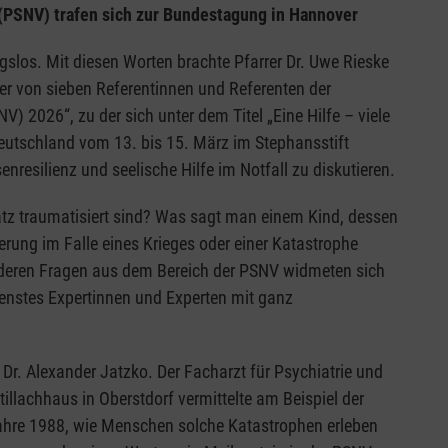
(PSNV) trafen sich zur Bundestagung in Hannover
gslos. Mit diesen Worten brachte Pfarrer Dr. Uwe Rieske
ner von sieben Referentinnen und Referenten der
 2026“, zu der sich unter dem Titel „Eine Hilfe – viele
eutschland vom 13. bis 15. März im Stephansstift
nresilienz und seelische Hilfe im Notfall zu diskutieren.
atz traumatisiert sind? Was sagt man einem Kind, dessen
erung im Falle eines Krieges oder einer Katastrophe
deren Fragen aus dem Bereich der PSNV widmeten sich
enstes Expertinnen und Experten mit ganz
Dr. Alexander Jatzko. Der Facharzt für Psychiatrie und
tillachhaus in Oberstdorf vermittelte am Beispiel der
ahre 1988, wie Menschen solche Katastrophen erleben