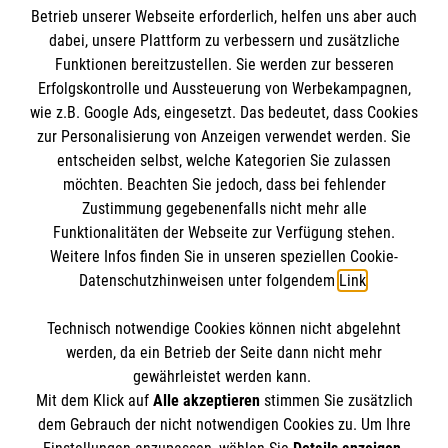
Betrieb unserer Webseite erforderlich, helfen uns aber auch
gmb_mpg@malteser.org
kontaktieren.
dabei, unsere Plattform zu verbessern und zusätzliche
Malteser in Deutschland
Funktionen bereitzustellen. Sie werden zur besseren
Malteserorden
Spendenkonto
Erfolgskontrolle und Aussteuerung von Werbekampagnen,
Malteser Jugend
wie z.B. Google Ads, eingesetzt. Das bedeutet, dass Cookies
Malteser International
zur Personalisierung von Anzeigen verwendet werden. Sie
Empfänger: Malteser Hilfsdienst e.V.
entscheiden selbst, welche Kategorien Sie zulassen
Sharepoint
Bank: Pax-Bank für Kirche und Caritas eG
möchten. Beachten Sie jedoch, dass bei fehlender
So finden Sie uns
Zustimmung gegebenenfalls nicht mehr alle
IBAN: DE48370601201201209125
Funktionalitäten der Webseite zur Verfügung stehen.
BIC: GENODED1PA7
Weitere Infos finden Sie in unseren speziellen Cookie-
Hauptstrasse 18
Soziale Netzwerke
Datenschutzhinweisen unter folgendem
Link
.
38165 Lehre-Wendhausen
Telefon:
05309 8190
Technisch notwendige Cookies können nicht abgelehnt
Accordion 2
werden, da ein Betrieb der Seite dann nicht mehr
Email:
rettungsdienst.wendhausen@malteser.org
gewährleistet werden kann.
Mit dem Klick auf
Alle akzeptieren
stimmen Sie zusätzlich
dem Gebrauch der nicht notwendigen Cookies zu. Um Ihre
Der Malteser Hilfsdienst e.V. ist als eingetragene