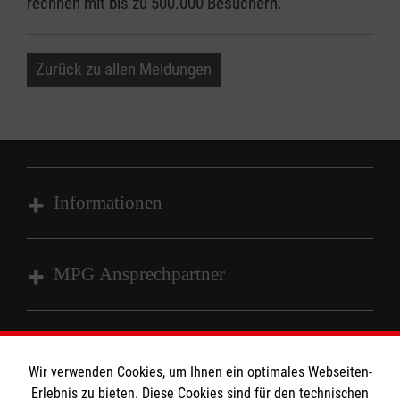
rechnen mit bis zu 500.000 Besuchern.
Zurück zu allen Meldungen
Informationen
Impressum
MPG Ansprechpartner
Datenschutz
Barrierefreiheit
Den Beauftragten für Medizinproduktesicherheit
Kontakt
im Malteser Rettungsdienst und den
Die Malteser
Wir verwenden Cookies, um Ihnen ein optimales Webseiten-
Presse
Einsatzdiensten der Malteser können Sie unter
Erlebnis zu bieten. Diese Cookies sind für den technischen