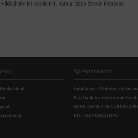
 Hildesheim ist seit dem 1. Januar 2026 Marvin Fistravec.
eser
Spendenkonto
 Deutschland
Empfänger: Malteser Hilfsdienst
den
Pax-Bank für Kirche und Carit
ugend
IBAN: DE48370601201201209
ternational
BIC: GENODED1PA7