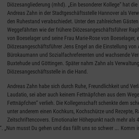
Diözesangliederung (mhd). „Ein besonderer Kollege“ hat die 
Andreas Zahn in der Stadtgeschäftsstelle Hannover als Verwa
den Ruhestand verabschiedet. Unter den zahlreichen Gäste
Weggefährten wie der frühere Diözesangeschäftsführer Rap
von Boeselager und seine Frau Marie-Rose von Boeselager, e
Diözesangeschäftsführer Jens Engel an die Einstellung von
Bürokaumann und Sozialfachreferenten und wachsende Veran
Buxtehude und Göttingen. Später nahm Zahn als Verwaltungsl
Diözesangeschäftsstelle in die Hand.
Andreas Zahn habe sich durch Ruhe, Freundlichkeit und Verlä
Laudatio, sei aber auch keinem Fettnäpfchen aus dem Weg
Fettnäpfchen“ verlieh. Die Kollegenschaft schenkte dem sc
unter anderem einen Kochkurs, Kochschürze und Rezepte, Rap
Zeitschriftencovers. Emotionaler Höhepunkt nach mehr als 4
“. „Nun musst Du gehen und das fällt uns so schwer …. Komm imm