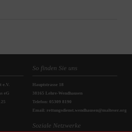
So finden Sie uns
 e.V.
Hauptstrasse 18
as eG
38165 Lehre-Wendhausen
125
Telefon:
05309 8190
Email:
rettungsdienst.wendhausen@malteser.org
Soziale Netzwerke