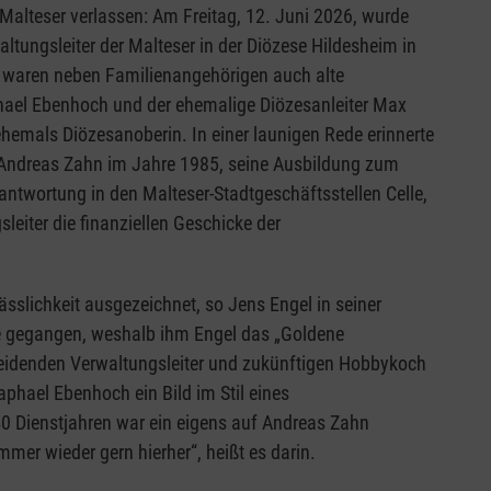
Malteser verlassen: Am Freitag, 12. Juni 2026, wurde
ltungsleiter der Malteser in der Diözese Hildesheim in
n waren neben Familienangehörigen auch alte
hael Ebenhoch und der ehemalige Diözesanleiter Max
hemals Diözesanoberin. In einer launigen Rede erinnerte
 Andreas Zahn im Jahre 1985, seine Ausbildung zum
twortung in den Malteser-Stadtgeschäftsstellen Celle,
eiter die finanziellen Geschicke der
sslichkeit ausgezeichnet, so Jens Engel in seiner
e gegangen, weshalb ihm Engel das „Goldene
heidenden Verwaltungsleiter und zukünftigen Hobbykoch
hael Ebenhoch ein Bild im Stil eines
0 Dienstjahren war ein eigens auf Andreas Zahn
er wieder gern hierher“, heißt es darin.