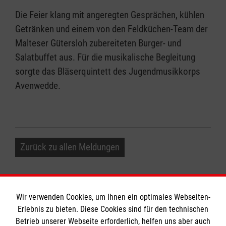
Die Feier klang mit angeregten Gesprächen, kühlen
Getränken und einem von den Feldküchen-Team der
Malteser Gütersloh zubereiteten Burger- und
Salatbuffet aus. Für die musikalische Begleitung
sorgte das Bläserquintett des Jugendmusikkorps
Avenwedde.
Zurück zu allen Meldungen
Wir verwenden Cookies, um Ihnen ein optimales Webseiten-
Erlebnis zu bieten. Diese Cookies sind für den technischen
Informationen
Betrieb unserer Webseite erforderlich, helfen uns aber auch