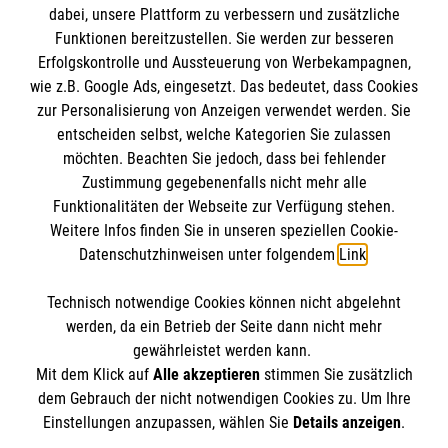
dabei, unsere Plattform zu verbessern und zusätzliche
Funktionen bereitzustellen. Sie werden zur besseren
Erfolgskontrolle und Aussteuerung von Werbekampagnen,
Impressum
wie z.B. Google Ads, eingesetzt. Das bedeutet, dass Cookies
Datenschutz
Die Malteser
zur Personalisierung von Anzeigen verwendet werden. Sie
Kontakt
entscheiden selbst, welche Kategorien Sie zulassen
Barrierefreiheit
möchten. Beachten Sie jedoch, dass bei fehlender
Malteser in Deutschland
Zustimmung gegebenenfalls nicht mehr alle
Malteserorden
Funktionalitäten der Webseite zur Verfügung stehen.
Spendenkonto
Weitere Infos finden Sie in unseren speziellen Cookie-
Sharepoint
Datenschutzhinweisen unter folgendem
Link
.
Empfänger: Malteser Hilfsdienst e.V.
Technisch notwendige Cookies können nicht abgelehnt
IBAN: DE31 3706 0120 1201 2165 12
So finden Sie uns
werden, da ein Betrieb der Seite dann nicht mehr
BIC: GENODED1PA7
gewährleistet werden kann.
Mit dem Klick auf
Alle akzeptieren
stimmen Sie zusätzlich
Paul-Gerhardt-Straße 18
dem Gebrauch der nicht notwendigen Cookies zu. Um Ihre
Der Malteser Hilfsdienst e.V. ist als eingetragene
Einstellungen anzupassen, wählen Sie
Details anzeigen
.
59581 Warstein
gemeinnützige Organisation von der Körperschaft- und