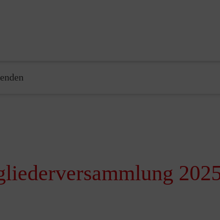
enden
tgliederversammlung 202