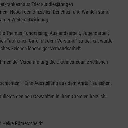
krankenhaus Trier zur diesjährigen
en. Neben den offiziellen Berichten und Wahlen stand
amer Weiterentwicklung.
ie Themen Fundraising, Auslandsarbeit, Jugendarbeit
ch "auf einen Café mit dem Vorstand" zu treffen, wurde
iches Zeichen lebendiger Verbandsarbeit.
hmen der Versammlung die Ukrainemedaille verliehen
eschichten – Eine Ausstellung aus dem Ahrtal“ zu sehen.
ulieren den neu Gewählten in ihren Gremien herzlich!
d Heike Römerscheidt