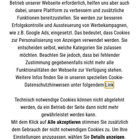
Informationen
Betrieb unserer Webseite erforderlich, helfen uns aber auch
dabei, unsere Plattform zu verbessern und zusätzliche
Funktionen bereitzustellen. Sie werden zur besseren
Erfolgskontrolle und Aussteuerung von Werbekampagnen,
Impressum
wie z.B. Google Ads, eingesetzt. Das bedeutet, dass Cookies
Datenschutz
Die Malteser
zur Personalisierung von Anzeigen verwendet werden. Sie
Barrierefreiheit
entscheiden selbst, welche Kategorien Sie zulassen
Kontakt
möchten. Beachten Sie jedoch, dass bei fehlender
Malteser in Deutschland
Zustimmung gegebenenfalls nicht mehr alle
Malteserorden
Funktionalitäten der Webseite zur Verfügung stehen.
Spendenkonto
Weitere Infos finden Sie in unseren speziellen Cookie-
Sharepoint
Datenschutzhinweisen unter folgendem
Link
.
Empfänger: Malteser Hilfsdienst e.V.
Technisch notwendige Cookies können nicht abgelehnt
Bank: Pax-Bank für Kirche und Caritas eG
So finden Sie uns
werden, da ein Betrieb der Seite dann nicht mehr
IBAN: DE30370601933000433070
gewährleistet werden kann.
Mit dem Klick auf
Alle akzeptieren
stimmen Sie zusätzlich
BIC: GENODED1PAX
Trierer Straße 27
dem Gebrauch der nicht notwendigen Cookies zu. Um Ihre
Der Malteser Hilfsdienst e.V. ist als eingetragene
Einstellungen anzupassen, wählen Sie
Details anzeigen
.
54320 Waldrach