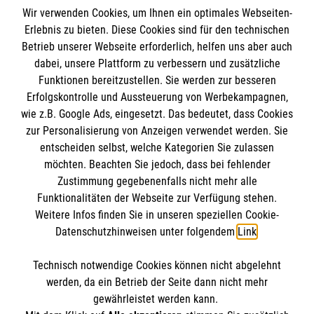
Wir verwenden Cookies, um Ihnen ein optimales Webseiten-
Erlebnis zu bieten. Diese Cookies sind für den technischen
Informationen
Betrieb unserer Webseite erforderlich, helfen uns aber auch
dabei, unsere Plattform zu verbessern und zusätzliche
Funktionen bereitzustellen. Sie werden zur besseren
Erfolgskontrolle und Aussteuerung von Werbekampagnen,
Impressum
wie z.B. Google Ads, eingesetzt. Das bedeutet, dass Cookies
Datenschutz
Die Malteser
zur Personalisierung von Anzeigen verwendet werden. Sie
Kontakt
entscheiden selbst, welche Kategorien Sie zulassen
möchten. Beachten Sie jedoch, dass bei fehlender
Malteser in Deutschland
Zustimmung gegebenenfalls nicht mehr alle
Malteserorden
Funktionalitäten der Webseite zur Verfügung stehen.
Spendenkonto
Weitere Infos finden Sie in unseren speziellen Cookie-
Sharepoint
Datenschutzhinweisen unter folgendem
Link
.
Empfänger: Malteser Hilfsdienst e.V.
Technisch notwendige Cookies können nicht abgelehnt
Bank: Sparkasse Waischenfeld
So finden Sie uns
werden, da ein Betrieb der Seite dann nicht mehr
IBAN: DE80 7735 0110 0000 3104 90
gewährleistet werden kann.