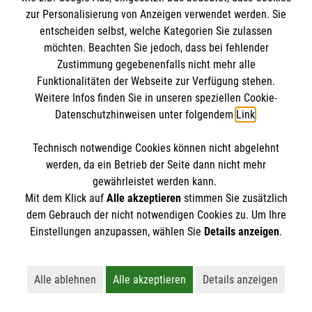
Datenschutz
Die Malteser
zur Personalisierung von Anzeigen verwendet werden. Sie
Barrierefreiheit
entscheiden selbst, welche Kategorien Sie zulassen
Kontakt
möchten. Beachten Sie jedoch, dass bei fehlender
Malteser in Deutschland
Zustimmung gegebenenfalls nicht mehr alle
Malteserorden
Funktionalitäten der Webseite zur Verfügung stehen.
Spendenkonto
Weitere Infos finden Sie in unseren speziellen Cookie-
Sharepoint
Datenschutzhinweisen unter folgendem
Link
.
Malteser Hilfsdienst e.V.
Technisch notwendige Cookies können nicht abgelehnt
Pax-Bank für Kirche und Caritas eG
So finden Sie uns
werden, da ein Betrieb der Seite dann nicht mehr
IBAN: DE22 3706 0193 4001 1551 51
gewährleistet werden kann.
Mit dem Klick auf
Alle akzeptieren
stimmen Sie zusätzlich
BIC / S.W.I.F.T: GENODED1PAX
Werkstraße 11
dem Gebrauch der nicht notwendigen Cookies zu. Um Ihre
Der Malteser Hilfsdienst e.V. ist als eingetragene
Einstellungen anzupassen, wählen Sie
Details anzeigen
.
68519 Viernheim
gemeinnützige Organisation von der Körperschaft- und
Telefon: 06204 3827
Gewerbesteuer befreit.
E-Mail:
info@malteser-viernheim.de
Alle ablehnen
Alle akzeptieren
Details anzeigen
Lehnt alle nicht-essentiellen Cookies ab
Akzeptiert alle Cookies einschließl
Öffnet detaillie