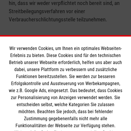
hin, dass wir weder verpflichtet noch bereit sind, an
Streitbeilegungsverfahren vor einer
Verbraucherschlichtungsstelle teilzunehmen.
Wir verwenden Cookies, um Ihnen ein optimales Webseiten-
Erlebnis zu bieten. Diese Cookies sind für den technischen
Informationen
Betrieb unserer Webseite erforderlich, helfen uns aber auch
dabei, unsere Plattform zu verbessern und zusätzliche
Funktionen bereitzustellen. Sie werden zur besseren
Erfolgskontrolle und Aussteuerung von Werbekampagnen,
Impressum
wie z.B. Google Ads, eingesetzt. Das bedeutet, dass Cookies
Datenschutz
Die Malteser
zur Personalisierung von Anzeigen verwendet werden. Sie
Kontakt
entscheiden selbst, welche Kategorien Sie zulassen
möchten. Beachten Sie jedoch, dass bei fehlender
Malteser in Deutschland
Zustimmung gegebenenfalls nicht mehr alle
Malteserorden
Funktionalitäten der Webseite zur Verfügung stehen.
Spendenkonto