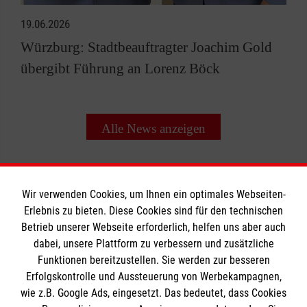
19.06.2026
Würzburg: Stadtbeauftragter Joachim Gold
übergibt Führung an Lorenz Böck
Alle News anzeigen
Wir verwenden Cookies, um Ihnen ein optimales Webseiten-
Erlebnis zu bieten. Diese Cookies sind für den technischen
Informationen
Betrieb unserer Webseite erforderlich, helfen uns aber auch
dabei, unsere Plattform zu verbessern und zusätzliche
Funktionen bereitzustellen. Sie werden zur besseren
Erfolgskontrolle und Aussteuerung von Werbekampagnen,
Impressum
wie z.B. Google Ads, eingesetzt. Das bedeutet, dass Cookies
Datenschutz
Die Malteser