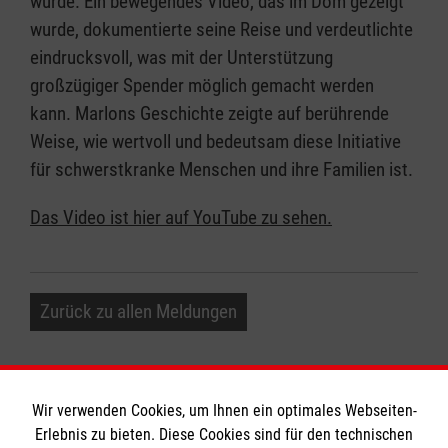
wurde. Ein bewegendes Video, das im Dom gezeigt
wurde, dokumentierte seine Reise und verdeutlichte
eindrucksvoll, was mit der Unterstützung
großzügiger Spender möglich gemacht werden
kann. Marlons Geschichte zeigte auf berührende
Weise, wie wertvoll und bedeutsam diese Initiative
für schwerstkranke Menschen und ihre Familien ist.
Das Video ist hier auf YouTube zu sehen.
Zurück zu allen Meldungen
Wir verwenden Cookies, um Ihnen ein optimales Webseiten-
Erlebnis zu bieten. Diese Cookies sind für den technischen