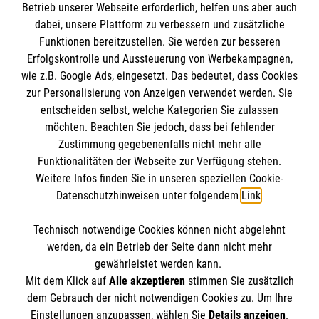
Informationen
Betrieb unserer Webseite erforderlich, helfen uns aber auch
dabei, unsere Plattform zu verbessern und zusätzliche
Funktionen bereitzustellen. Sie werden zur besseren
Erfolgskontrolle und Aussteuerung von Werbekampagnen,
Impressum
wie z.B. Google Ads, eingesetzt. Das bedeutet, dass Cookies
Datenschutz
Die Malteser
zur Personalisierung von Anzeigen verwendet werden. Sie
Kontakt
entscheiden selbst, welche Kategorien Sie zulassen
möchten. Beachten Sie jedoch, dass bei fehlender
Malteser in Deutschland
Zustimmung gegebenenfalls nicht mehr alle
Malteserorden
Funktionalitäten der Webseite zur Verfügung stehen.
Spendenkonto
Weitere Infos finden Sie in unseren speziellen Cookie-
Sharepoint
Datenschutzhinweisen unter folgendem
Link
.
Empfänger: Malteser Hilfsdienst e.V.
Technisch notwendige Cookies können nicht abgelehnt
Bank: Pax-Bank
So finden Sie uns
werden, da ein Betrieb der Seite dann nicht mehr
IBAN: DE86370601201201214358
gewährleistet werden kann.
Mit dem Klick auf
Alle akzeptieren
stimmen Sie zusätzlich
BIC: GENODED1PA7
Hans-Geiger-Straße 16
dem Gebrauch der nicht notwendigen Cookies zu. Um Ihre
Der Malteser Hilfsdienst e.V. ist als eingetragene
Einstellungen anzupassen, wählen Sie
Details anzeigen
.
48291 Telgte