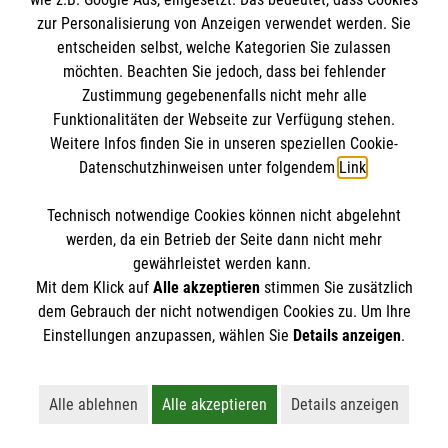
Datenschutz
Die Malteser
zur Personalisierung von Anzeigen verwendet werden. Sie
Barrierefreiheit
entscheiden selbst, welche Kategorien Sie zulassen
Kontakt
möchten. Beachten Sie jedoch, dass bei fehlender
Malteser in Deutschland
Zustimmung gegebenenfalls nicht mehr alle
Malteserorden
Funktionalitäten der Webseite zur Verfügung stehen.
Spendenkonto
Weitere Infos finden Sie in unseren speziellen Cookie-
Sharepoint
Datenschutzhinweisen unter folgendem
Link
.
Empfänger: Malteser Hilfsdienst e.V.
Technisch notwendige Cookies können nicht abgelehnt
IBAN: DE90 6005 0101 0001 2706 88
So finden Sie uns
werden, da ein Betrieb der Seite dann nicht mehr
BIC: SOLADEST600
gewährleistet werden kann.
Mit dem Klick auf
Alle akzeptieren
stimmen Sie zusätzlich
Ulmer Str. 231
dem Gebrauch der nicht notwendigen Cookies zu. Um Ihre
Der Malteser Hilfsdienst e.V. ist als eingetragene
Einstellungen anzupassen, wählen Sie
Details anzeigen
.
70327 Stuttgart
gemeinnützige Organisation von der Körperschaft- und
Gewerbesteuer befreit.
Alle ablehnen
Alle akzeptieren
Details anzeigen
Lehnt alle nicht-essentiellen Cookies ab
Akzeptiert alle Cookies einschließl
Öffnet detaillie