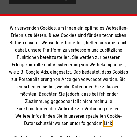
Wir verwenden Cookies, um Ihnen ein optimales Webseiten-
Erlebnis zu bieten. Diese Cookies sind für den technischen
Informationen
Betrieb unserer Webseite erforderlich, helfen uns aber auch
dabei, unsere Plattform zu verbessern und zusätzliche
Funktionen bereitzustellen. Sie werden zur besseren
Erfolgskontrolle und Aussteuerung von Werbekampagnen,
Impressum
wie z.B. Google Ads, eingesetzt. Das bedeutet, dass Cookies
Datenschutz
Die Malteser
zur Personalisierung von Anzeigen verwendet werden. Sie
Barrierefreiheit
entscheiden selbst, welche Kategorien Sie zulassen
Kontakt
möchten. Beachten Sie jedoch, dass bei fehlender
Malteser in Deutschland
Zustimmung gegebenenfalls nicht mehr alle
Malteserorden
Funktionalitäten der Webseite zur Verfügung stehen.
Spendenkonto
Weitere Infos finden Sie in unseren speziellen Cookie-
Sharepoint
Datenschutzhinweisen unter folgendem
Link
.
Empfänger: Malteser Hilfsdienst e.V.